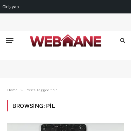
Giriş yap
»
Home
Posts Tagged "Pil"
BROWSING:
PIL