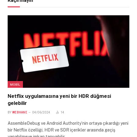
Kaçırmayın
MOBIL
Netflix uygulamasına yeni bir HDR düğmesi
gelebilir
BY
WEBHANE
04/06/2024
14
AssembleDebug ve Android Authority’nin ortaya çıkardığı yeni
bir Netflix özelliği, HDR ve SDR içerikler arasında geçiş
yapabilmeye imkan tanıyabilir.