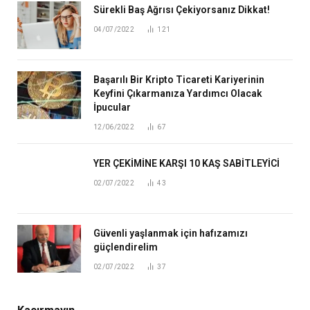
Sürekli Baş Ağrısı Çekiyorsanız Dikkat!
04/07/2022
121
Başarılı Bir Kripto Ticareti Kariyerinin
Keyfini Çıkarmanıza Yardımcı Olacak
İpucular
12/06/2022
67
YER ÇEKİMİNE KARŞI 10 KAŞ SABİTLEYİCİ
02/07/2022
43
Güvenli yaşlanmak için hafızamızı
güçlendirelim
02/07/2022
37