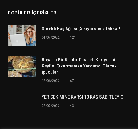
POPÜLER İÇERIKLER
Sürekli Baş Ağrısı Çekiyorsanız Dikkat!
04/07/2022
121
Başarılı Bir Kripto Ticareti Kariyerinin
Keyfini Çıkarmanıza Yardımcı Olacak
İpucular
12/06/2022
67
YER ÇEKİMİNE KARŞI 10 KAŞ SABİTLEYİCİ
02/07/2022
43