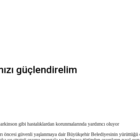
ızı güçlendirelim
arkinson gibi hastalıklardan korunmalarında yardımcı oluyor
kları öncesi güvenli yaşlanmaya dair Büyükşehir Belediyesinin yürüttüğ
ka ve strateji oyunu mangala ve bulmaca türünden oyunların nasıl oyna