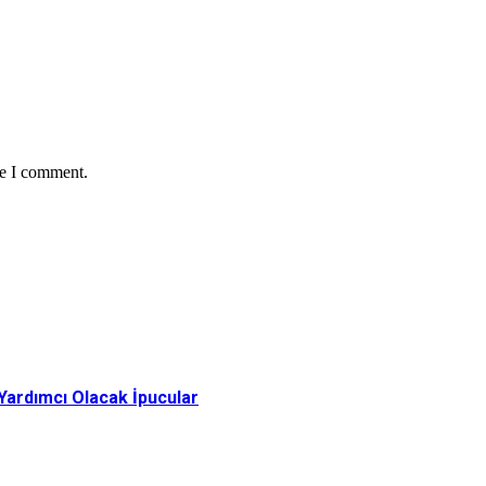
me I comment.
 Yardımcı Olacak İpucular