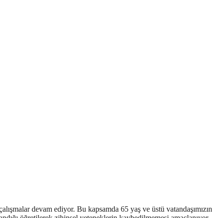
ü çalışmalar devam ediyor. Bu kapsamda 65 yaş ve üstü vatandaşımızın
ndığı öğretilerek zihinsel yeteneklerin kaybedilmemesi amaçlanıyor.