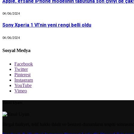
Apple, efsane iPhone modelinin tabutuna son çiviyi de çakt
04/06/2024
Sony Xperia 1 VI’nin yeni rengi belli oldu
04/06/2024
Sosyal Medya
Facebook
Twitter
Pinterest
Instagram
YouTube
Vimeo
Yasal Uyarı
İllegal faaliyet, telif hakkı ihlali ve benzeri durumların tespiti sonrası