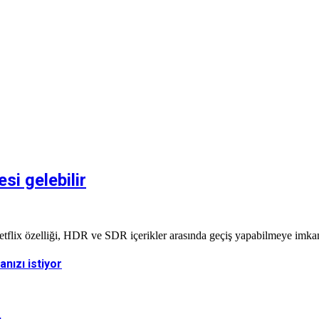
i gelebilir
flix özelliği, HDR ve SDR içerikler arasında geçiş yapabilmeye imkan 
nızı istiyor