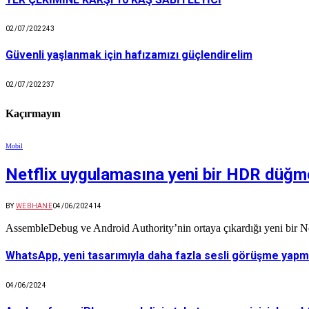
02/07/2022
43
Güvenli yaşlanmak için hafızamızı güçlendirelim
02/07/2022
37
Kaçırmayın
Mobil
Netflix uygulamasına yeni bir HDR düğmes
BY
WEBHANE
04/06/2024
14
AssembleDebug ve Android Authority’nin ortaya çıkardığı yeni bir Net
WhatsApp, yeni tasarımıyla daha fazla sesli görüşme yapma
04/06/2024