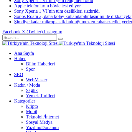
Sony Xperia 1 VI’nin yeni rengi belli oldu
Apple telefonlarını böyle test ediyor
Sony Xperia 1 VI’nin tüm özellikleri sızdırıldı
Sonos Roam 2, daha kolay kullanılabilir tasarımı ile dikkat çek
Şimdiye kadar mikroplastik bulduğumuz en rahatsız edici yerle
Facebook
X (Twitter)
Instagram
Ana Sayfa
Haber
Bilim Haberleri
Spor
SEO
WebMaster
Kadın / Moda
Sağlık
Yemek Tarifleri
Kategoriler
Kripto
Mobil
Teknoloji/İnternet
Sosyal Medya
Yazılım/Donanım