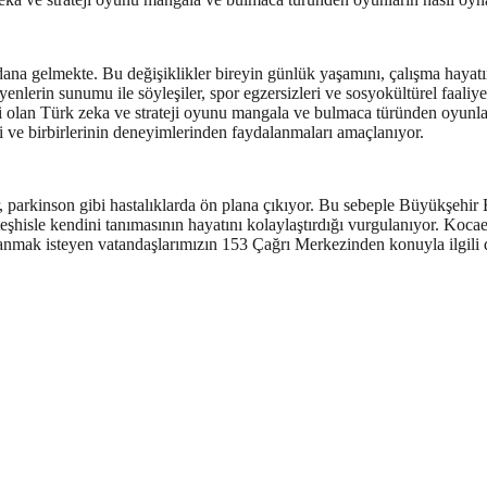
ydana gelmekte. Bu değişiklikler bireyin günlük yaşamını, çalışma hayatın
lerin sunumu ile söyleşiler, spor egzersizleri ve sosyokültürel faaliyet
si olan Türk zeka ve strateji oyunu mangala ve bulmaca türünden oyunla
leri ve birbirlerinin deneyimlerinden faydalanmaları amaçlanıyor.
, parkinson gibi hastalıklarda ön plana çıkıyor. Bu sebeple Büyükşehir 
teşhisle kendini tanımasının hayatını kolaylaştırdığı vurgulanıyor. Koca
nmak isteyen vatandaşlarımızın 153 Çağrı Merkezinden konuyla ilgili det