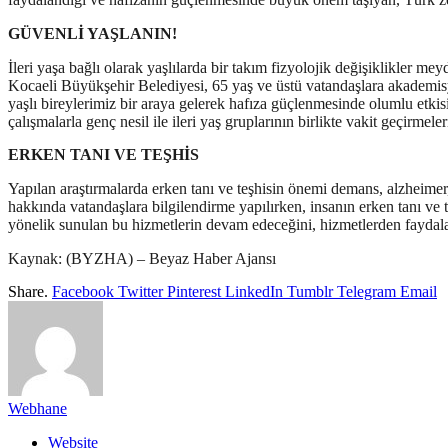
GÜVENLİ YAŞLANIN!
İleri yaşa bağlı olarak yaşlılarda bir takım fizyolojik değişiklikler me
Kocaeli Büyükşehir Belediyesi, 65 yaş ve üstü vatandaşlara akademisyen
yaşlı bireylerimiz bir araya gelerek hafıza güçlenmesinde olumlu etki
çalışmalarla genç nesil ile ileri yaş gruplarının birlikte vakit geçirme
ERKEN TANI VE TEŞHİS
Yapılan araştırmalarda erken tanı ve teşhisin önemi demans, alzheimer
hakkında vatandaşlara bilgilendirme yapılırken, insanın erken tanı ve 
yönelik sunulan bu hizmetlerin devam edeceğini, hizmetlerden faydala
Kaynak: (BYZHA) – Beyaz Haber Ajansı
Share.
Facebook
Twitter
Pinterest
LinkedIn
Tumblr
Telegram
Email
Webhane
Website