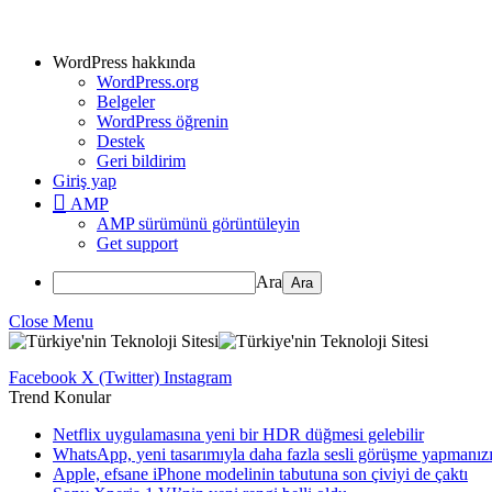
WordPress hakkında
WordPress.org
Belgeler
WordPress öğrenin
Destek
Geri bildirim
Giriş yap
AMP
AMP sürümünü görüntüleyin
Get support
Ara
Close Menu
Facebook
X (Twitter)
Instagram
Trend Konular
Netflix uygulamasına yeni bir HDR düğmesi gelebilir
WhatsApp, yeni tasarımıyla daha fazla sesli görüşme yapmanızı 
Apple, efsane iPhone modelinin tabutuna son çiviyi de çaktı