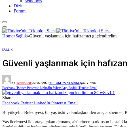
Windows
Dizin
Forum
Home
»
Sağlık
»
Güvenli yaşlanmak için hafızamızı güçlendirelim
SAĞLIK
Güvenli yaşlanmak için hafızam
BY
WEBHANE
02/07/2022
YORUM YAPILMAMIŞ
37
VIEWS
Facebook
Twitter
Pinterest
LinkedIn
WhatsApp
Reddit
Tumblr
Email
Share
Facebook
Twitter
LinkedIn
Pinterest
Email
Büyükşehir Belediyesi, 65 yaş üstü vatandaşlara demans, alzheimer, P
Yaş ilerlemesi ile ortaya çıkan demans, alzheimer, parkinson hastalı
faydalandığı ve hafızanın güçlenmesinde büyük önem taşıyan, Türk ze