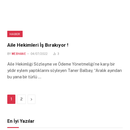
HABER
Aile Hekimleri İş Bırakıyor !
BY
WEBHANE
04/07/2022
3
Aile Hekimliği Sözleşme ve Ödeme Yönetmeliği’ne karşı bir
yıldır eylem yaptıklarını söyleyen Taner Balbay, “Aralık ayından
bu yana bir türlü …
Next
1
2
En İyi Yazılar