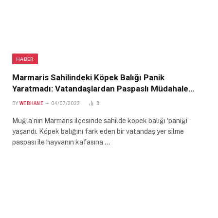
HABER
Marmaris Sahilindeki Köpek Balığı Panik
Yaratmadı: Vatandaşlardan Paspaslı Müdahale…
BY
WEBHANE
04/07/2022
3
Muğla’nın Marmaris ilçesinde sahilde köpek balığı ‘paniği’
yaşandı. Köpek balığını fark eden bir vatandaş yer silme
paspası ile hayvanın kafasına …