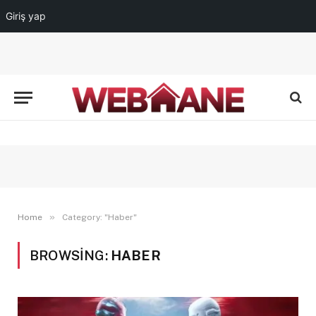
Giriş yap
»
Home
Category: "Haber"
BROWSING:
HABER