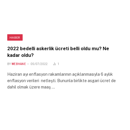
HABER
2022 bedelli askerlik ücreti belli oldu mu? Ne
kadar oldu?
BY
WEBHANE
05/07/2022
1
Haziran ayı enflasyon rakamlarının açıklanmasıyla 6 aylık
enflasyon verileri netleşti. Bununla birlikte asgari ücret de
dahil olmak üzere maaş …