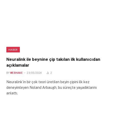
HABER
Neuralink ile beynine çip takılan ilk kullanıcıdan
açıklamalar
BY
WEBHANE
23/05/2024
2
Neuralink’in bir çok teori üretilen beyin çipini ilk kez
deneyimleyen Noland Arbaugh, bu süreçte yaşadıklarını
anlattı.