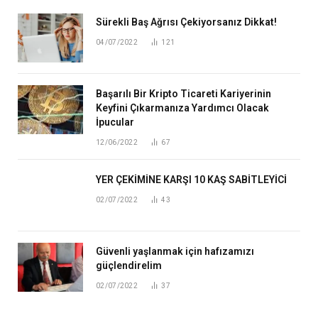
Sürekli Baş Ağrısı Çekiyorsanız Dikkat!
04/07/2022
121
Başarılı Bir Kripto Ticareti Kariyerinin
Keyfini Çıkarmanıza Yardımcı Olacak
İpucular
12/06/2022
67
YER ÇEKİMİNE KARŞI 10 KAŞ SABİTLEYİCİ
02/07/2022
43
Güvenli yaşlanmak için hafızamızı
güçlendirelim
02/07/2022
37