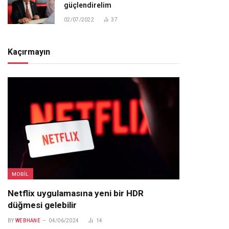
güçlendirelim
02/07/2022
37
Kaçırmayın
MOBIL
Netflix uygulamasına yeni bir HDR
düğmesi gelebilir
BY
WEBHANE
04/06/2024
14