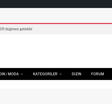
HDR düğmesi gelebilir
DIN / MODA
KATEGORILER
DIZIN
FORUM