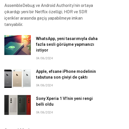
AssembleDebug ve Android Authority’nin ortaya
çıkardığı yeni bir Netflix özelliği, HDR ve SDR
içerikler arasında geçiş yapabilmeye imkan
tanıyabilir.
WhatsApp, yeni tasarımıyla daha
fazla sesli görüşme yapmanızı
istiyor
04/06/2024
Apple, efsane iPhone modelinin
tabutuna son çiviyi de çaktı
04/06/2024
Sony Xperia 1 VI’nin yeni rengi
belli oldu
04/06/2024