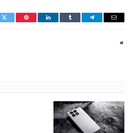
k
Twitter
Pinterest
LinkedIn
Tumblr
Telegram
Email
Websi