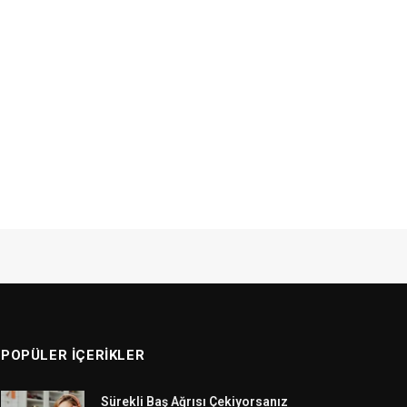
POPÜLER İÇERIKLER
Sürekli Baş Ağrısı Çekiyorsanız