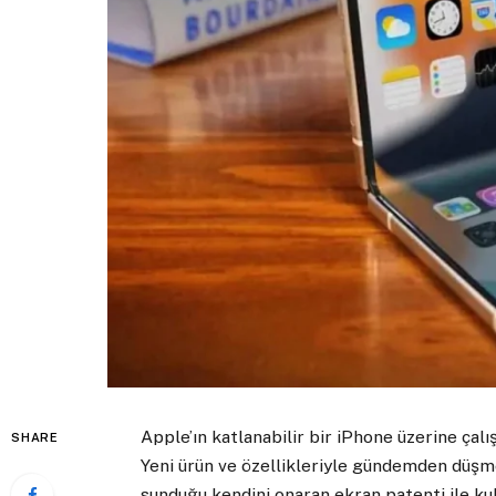
Apple’ın katlanabilir bir iPhone üzerine çalı
SHARE
Yeni ürün ve özellikleriyle gündemden düş
sunduğu kendini onaran ekran patenti ile kul