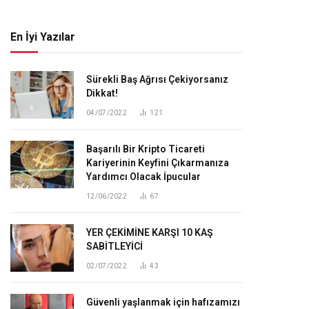
En İyi Yazılar
Sürekli Baş Ağrısı Çekiyorsanız
Dikkat!
04/07/2022
121
Başarılı Bir Kripto Ticareti
Kariyerinin Keyfini Çıkarmanıza
Yardımcı Olacak İpucular
12/06/2022
67
YER ÇEKİMİNE KARŞI 10 KAŞ
SABİTLEYİCİ
02/07/2022
43
Güvenli yaşlanmak için hafızamızı