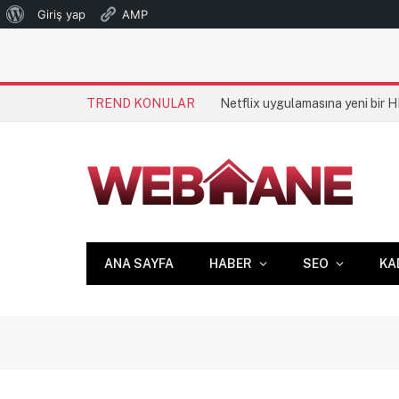
WordPress
Giriş yap
AMP
hakkında
TREND KONULAR
Netflix uygulamasına yeni bir 
ANA SAYFA
HABER
SEO
KA