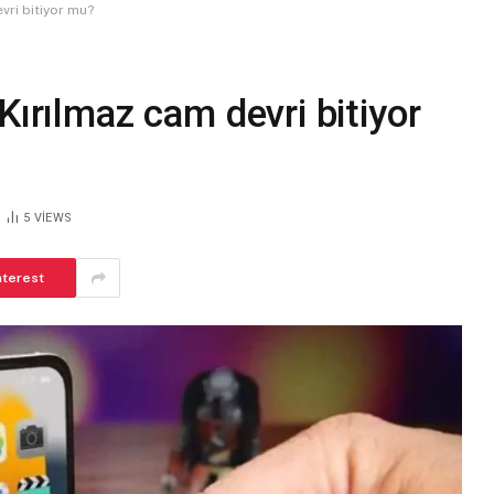
vri bitiyor mu?
Kırılmaz cam devri bitiyor
5
VIEWS
nterest