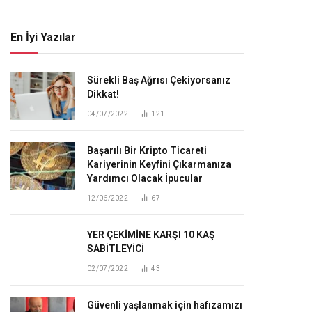
En İyi Yazılar
Sürekli Baş Ağrısı Çekiyorsanız
Dikkat!
04/07/2022
121
Başarılı Bir Kripto Ticareti
Kariyerinin Keyfini Çıkarmanıza
Yardımcı Olacak İpucular
12/06/2022
67
YER ÇEKİMİNE KARŞI 10 KAŞ
SABİTLEYİCİ
02/07/2022
43
Güvenli yaşlanmak için hafızamızı