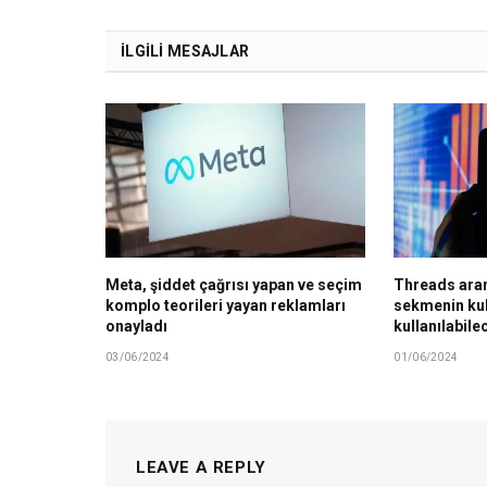
İLGILI MESAJLAR
Meta, şiddet çağrısı yapan ve seçim
Threads aram
komplo teorileri yayan reklamları
sekmenin ku
onayladı
kullanılabile
03/06/2024
01/06/2024
LEAVE A REPLY