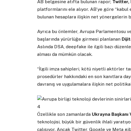
AB belgesine atıfta bulunan rapor;
Twitter
platformlarını ele alıyor. AB’ye göre “kabu
bulunan hesaplara ilişkin net yönergelerin
Ayrıca bu önlemler, Avrupa Parlamentosu ve
başlarında yürürlüğe girmesi planlanan
Diji
Aslında DSA, deepfake ile ilgili bazı düzenle
alması da mümkün olacak.
“İlgili imza sahipleri, kötü niyetli aktörler 
prosedürler hakkındaki en son kanıtlara day
davranış ve uygulamalara ilişkin net politik
Özellikle son zamanlarda
Ukrayna Başkanı 
teknolojisi, büyük bir güvenlik ihlali yaratı
çalışıyor. Ancak Twitter, Google ve Meta gi