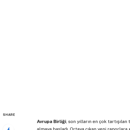
SHARE
Avrupa Birliği
, son yılların en çok tartışılan
almaya başladı. Ortaya çıkan yeni raporlara