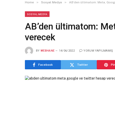
»
»
Home
Sosyal Medya
AB’den ültimatom: Meta, Googl
SOSYAL MEDYA
AB’den ültimatom: Met
verecek
BY
WEBHANE
14/06/2022
YORUM YAPILMAMIŞ
Facebook
Twitter
Pi