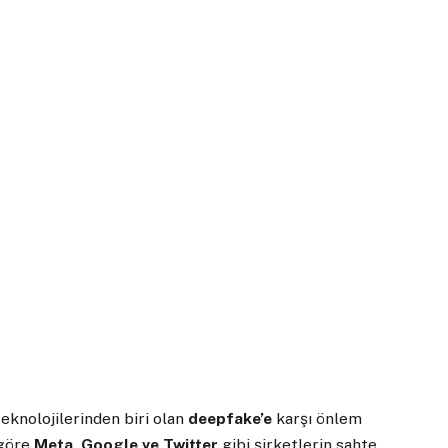
 teknolojilerinden biri olan
deepfake’e
karşı önlem
 göre
Meta, Google ve Twitter
gibi şirketlerin sahte