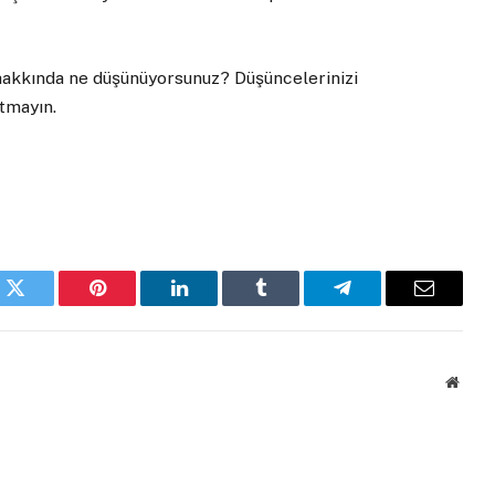
 hakkında ne düşünüyorsunuz? Düşüncelerinizi
tmayın.
k
Twitter
Pinterest
LinkedIn
Tumblr
Telegram
Email
Websi