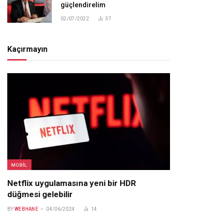
güçlendirelim
02/07/2022
37
Kaçırmayın
MOBIL
Netflix uygulamasına yeni bir HDR
düğmesi gelebilir
BY
WEBHANE
04/06/2024
14