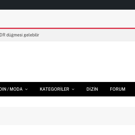
HDR düğmesi gelebilir
DIN / MODA
KATEGORILER
DIZIN
FORUM