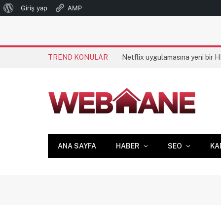
WordPress
Giriş yap
AMP
hakkında
TREND KONULAR
Netflix uygulamasına yeni bir 
ANA SAYFA
HABER
SEO
KA