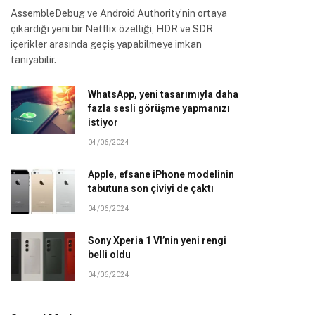
AssembleDebug ve Android Authority’nin ortaya
çıkardığı yeni bir Netflix özelliği, HDR ve SDR
içerikler arasında geçiş yapabilmeye imkan
tanıyabilir.
WhatsApp, yeni tasarımıyla daha
fazla sesli görüşme yapmanızı
istiyor
04/06/2024
Apple, efsane iPhone modelinin
tabutuna son çiviyi de çaktı
04/06/2024
Sony Xperia 1 VI’nin yeni rengi
belli oldu
04/06/2024