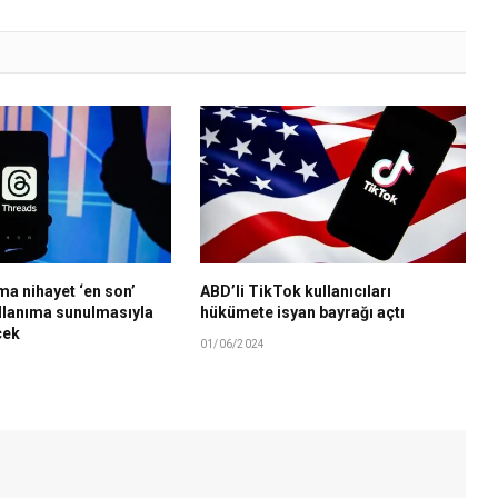
a nihayet ‘en son’
ABD’li TikTok kullanıcıları
llanıma sunulmasıyla
hükümete isyan bayrağı açtı
cek
01/06/2024