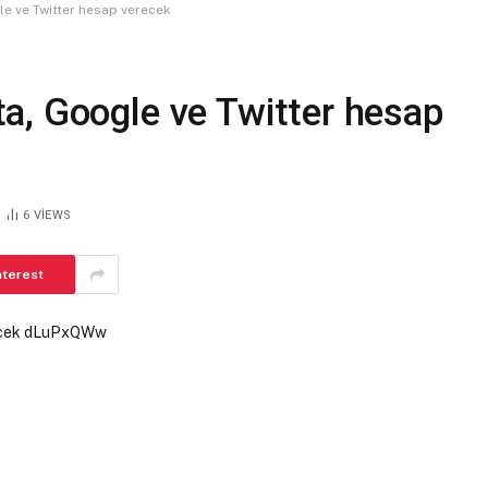
e ve Twitter hesap verecek
a, Google ve Twitter hesap
6
VIEWS
nterest