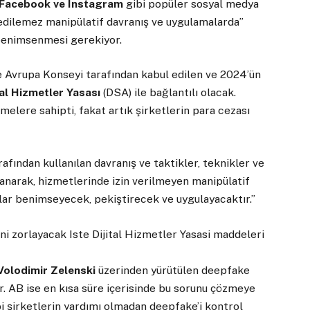
, Facebook ve Instagram
gibi popüler sosyal medya
l edilemez manipülatif davranış ve uygulamalarda”
 benimsenmesi gerekiyor.
 Avrupa Konseyi tarafından kabul edilen ve 2024’ün
tal Hizmetler Yasası
(DSA) ile bağlantılı olacak.
melere sahipti, fakat artık şirketlerin para cezası
tarafından kullanılan davranış ve taktikler, teknikler ve
anarak, hizmetlerinde izin verilmeyen manipülatif
alar benimseyecek, pekiştirecek ve uygulayacaktır.”
Volodimir Zelenski
üzerinden yürütülen deepfake
yor. AB ise en kısa süre içerisinde bu sorunu çözmeye
bi şirketlerin yardımı olmadan deepfake’i kontrol