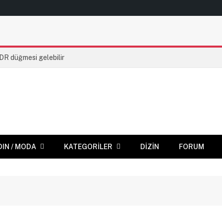
HDR düğmesi gelebilir
DIN / MODA
KATEGORILER
DIZIN
FORUM