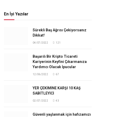
En İyi Yazılar
Sürekli Baş Ağrısı Çekiyorsanız
Dikkat!
04/07/2022
121
Başarılı Bir Kripto Ticareti
Kariyerinin Keyfini Çıkarmanıza
Yardımcı Olacak İpucular
12/06/2022
67
YER ÇEKİMİNE KARŞI 10 KAŞ
SABİTLEYİCİ
02/07/2022
43
Güvenli yaşlanmak için hafızamızı