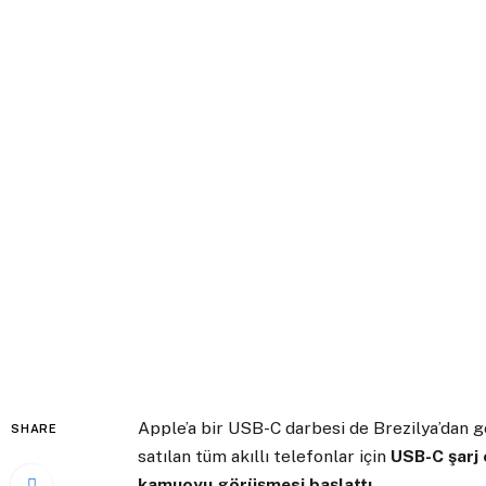
Apple’a bir USB-C darbesi de Brezilya’dan g
SHARE
satılan tüm akıllı telefonlar için
USB-C şarj c
kamuoyu görüşmesi başlattı
.