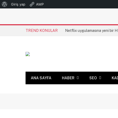
WordPress
Giriş yap
AMP
hakkında
TREND KONULAR
Netflix uygulamasına yeni bir 
ANA SAYFA
HABER
SEO
KA