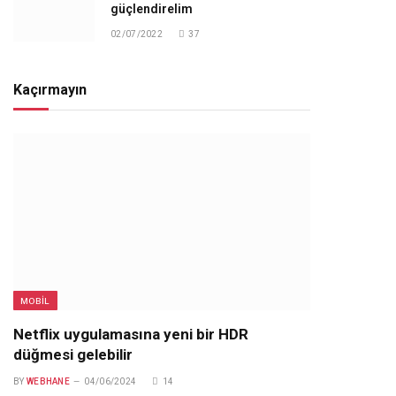
güçlendirelim
02/07/2022
37
Kaçırmayın
MOBIL
Netflix uygulamasına yeni bir HDR
düğmesi gelebilir
BY
WEBHANE
04/06/2024
14