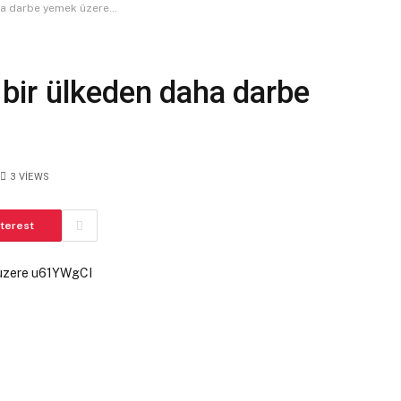
daha darbe yemek üzere…
, bir ülkeden daha darbe
3
VIEWS
nterest