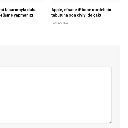
ni tasarımıyla daha
Apple, efsane iPhone modelinin
görüşme yapmanızı
tabutuna son çiviyi de çaktı
04/06/2024