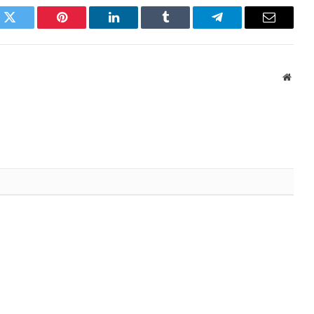
k
Twitter
Pinterest
LinkedIn
Tumblr
Telegram
Email
Websi