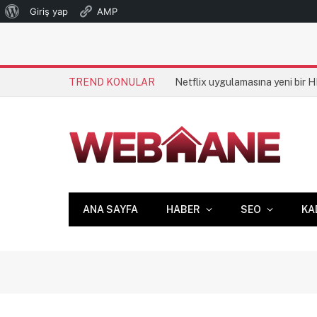
WordPress
Giriş yap
AMP
hakkında
TREND KONULAR
Netflix uygulamasına yeni bir 
ANA SAYFA
HABER
SEO
KA