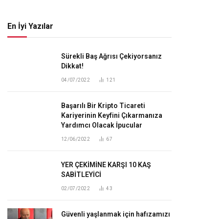
En İyi Yazılar
Sürekli Baş Ağrısı Çekiyorsanız
Dikkat!
04/07/2022
121
Başarılı Bir Kripto Ticareti
Kariyerinin Keyfini Çıkarmanıza
Yardımcı Olacak İpucular
12/06/2022
67
YER ÇEKİMİNE KARŞI 10 KAŞ
SABİTLEYİCİ
02/07/2022
43
Güvenli yaşlanmak için hafızamızı