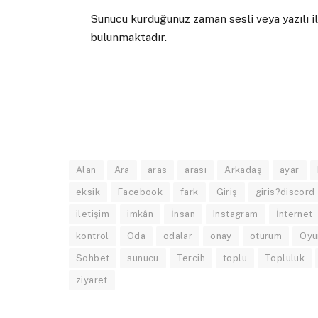
Sunucu kurduğunuz zaman sesli veya yazılı il
bulunmaktadır.
Alan
Ara
aras
arası
Arkadaş
ayar
eksik
Facebook
fark
Giriş
giris?discord
iletişim
imkân
İnsan
Instagram
İnternet
kontrol
Oda
odalar
onay
oturum
Oyu
Sohbet
sunucu
Tercih
toplu
Topluluk
ziyaret