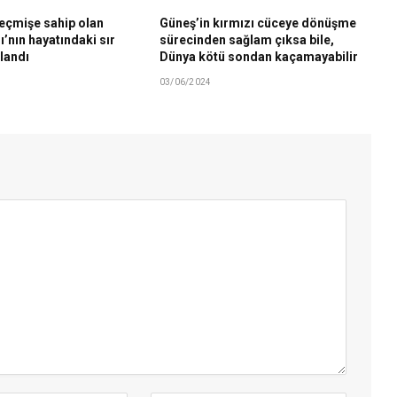
geçmişe sahip olan
Güneş’in kırmızı cüceye dönüşme
’nın hayatındaki sır
sürecinden sağlam çıksa bile,
alandı
Dünya kötü sondan kaçamayabilir
03/06/2024