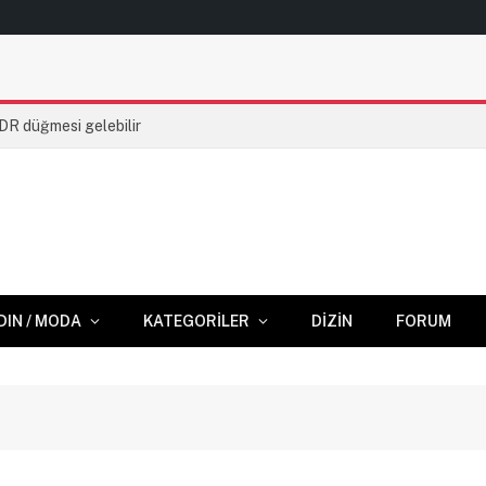
HDR düğmesi gelebilir
DIN / MODA
KATEGORILER
DIZIN
FORUM