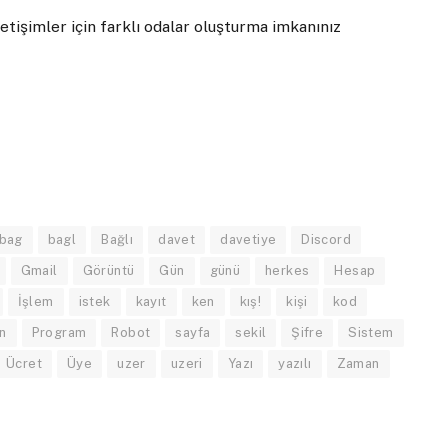
etişimler için farklı odalar oluşturma imkanınız
bag
bagl
Bağlı
davet
davetiye
Discord
Gmail
Görüntü
Gün
günü
herkes
Hesap
İşlem
istek
kayıt
ken
kış!
kişi
kod
n
Program
Robot
sayfa
sekil
Şifre
Sistem
Ücret
Üye
uzer
uzeri
Yazı
yazılı
Zaman