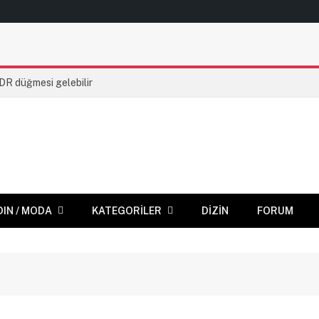
HDR düğmesi gelebilir
DIN / MODA
KATEGORILER
DIZIN
FORUM