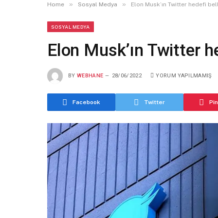
»
»
Home
Sosyal Medya
Elon Musk’ın Twitter hedefi bell
SOSYAL MEDYA
Elon Musk’ın Twitter he
BY
WEBHANE
28/06/2022
YORUM YAPILMAMIŞ
Facebook
Twitter
Pi