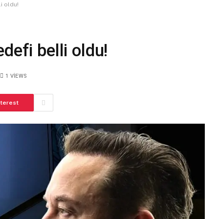
i oldu!
defi belli oldu!
1
VIEWS
nterest