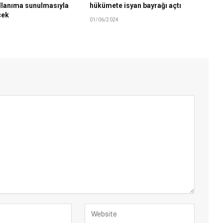
llanıma sunulmasıyla
hükümete isyan bayrağı açtı
cek
01/06/2024