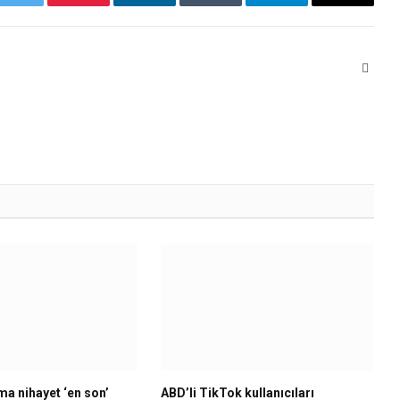
k
Twitter
Pinterest
LinkedIn
Tumblr
Telegram
Email
Websi
a nihayet ‘en son’
ABD’li TikTok kullanıcıları