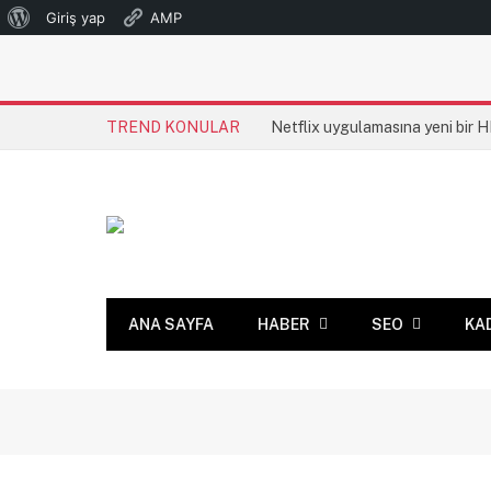
WordPress
Giriş yap
AMP
hakkında
TREND KONULAR
Netflix uygulamasına yeni bir 
ANA SAYFA
HABER
SEO
KA