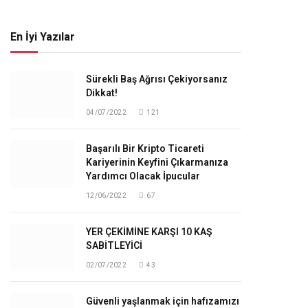
En İyi Yazılar
Sürekli Baş Ağrısı Çekiyorsanız
Dikkat!
04/07/2022
121
Başarılı Bir Kripto Ticareti
Kariyerinin Keyfini Çıkarmanıza
Yardımcı Olacak İpucular
12/06/2022
67
YER ÇEKİMİNE KARŞI 10 KAŞ
SABİTLEYİCİ
02/07/2022
43
Güvenli yaşlanmak için hafızamızı