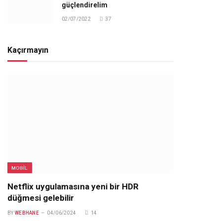
güçlendirelim
02/07/2022
37
Kaçırmayın
MOBIL
Netflix uygulamasına yeni bir HDR
düğmesi gelebilir
BY
WEBHANE
04/06/2024
14