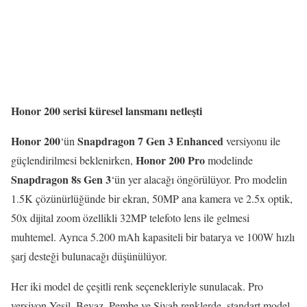
Honor 200 serisi küresel lansmanı netleşti
Honor 200
Snapdragon 7 Gen 3 Enhanced
‘ün
versiyonu ile
Honor 200 Pro
güçlendirilmesi beklenirken,
modelinde
Snapdragon 8s Gen 3
‘ün yer alacağı öngörülüyor. Pro modelin
1.5K çözünürlüğünde bir ekran, 50MP ana kamera ve 2.5x optik,
50x dijital zoom özellikli 32MP telefoto lens ile gelmesi
muhtemel. Ayrıca 5.200 mAh kapasiteli bir batarya ve 100W hızlı
şarj desteği bulunacağı düşünülüyor.
Her iki model de çeşitli renk seçenekleriyle sunulacak. Pro
versiyon Yeşil, Beyaz, Pembe ve Siyah renklerde, standart model