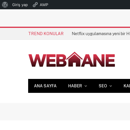
WordPress
Giriş yap
AMP
hakkında
TREND KONULAR
Netflix uygulamasına yeni bir 
ANA SAYFA
HABER
SEO
KA