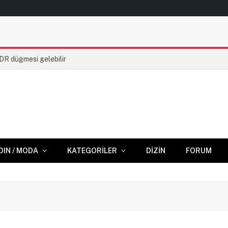
HDR düğmesi gelebilir
DIN / MODA
KATEGORILER
DIZIN
FORUM