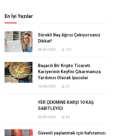
En İyi Yazılar
Sürekli Baş Ağrısı Çekiyorsanız
Dikkat!
04/07/2022
121
Başarılı Bir Kripto Ticareti
Kariyerinin Keyfini Çıkarmanıza
Yardımcı Olacak İpucular
12/06/2022
67
YER ÇEKİMİNE KARŞI 10 KAŞ
SABİTLEYİCİ
02/07/2022
43
Güvenli yaşlanmak için hafızamızı