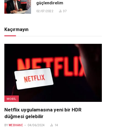
güçlendirelim
02/07/2022
37
Kaçırmayın
MOBIL
Netflix uygulamasına yeni bir HDR
düğmesi gelebilir
BY
WEBHANE
04/06/2024
14