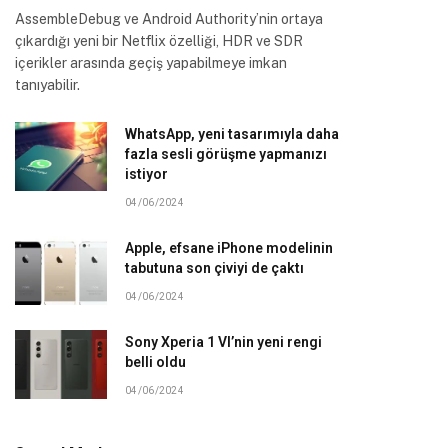
AssembleDebug ve Android Authority’nin ortaya
çıkardığı yeni bir Netflix özelliği, HDR ve SDR
içerikler arasında geçiş yapabilmeye imkan
tanıyabilir.
WhatsApp, yeni tasarımıyla daha
fazla sesli görüşme yapmanızı
istiyor
04/06/2024
Apple, efsane iPhone modelinin
tabutuna son çiviyi de çaktı
04/06/2024
Sony Xperia 1 VI’nin yeni rengi
belli oldu
04/06/2024