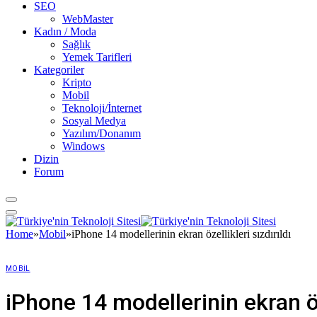
SEO
WebMaster
Kadın / Moda
Sağlık
Yemek Tarifleri
Kategoriler
Kripto
Mobil
Teknoloji/İnternet
Sosyal Medya
Yazılım/Donanım
Windows
Dizin
Forum
Home
»
Mobil
»
iPhone 14 modellerinin ekran özellikleri sızdırıldı
MOBIL
iPhone 14 modellerinin ekran öze