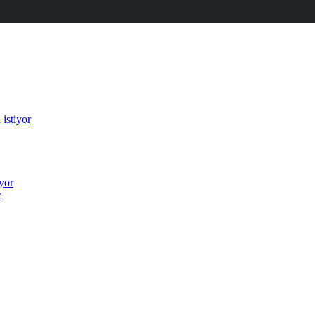
istiyor
iyor
r