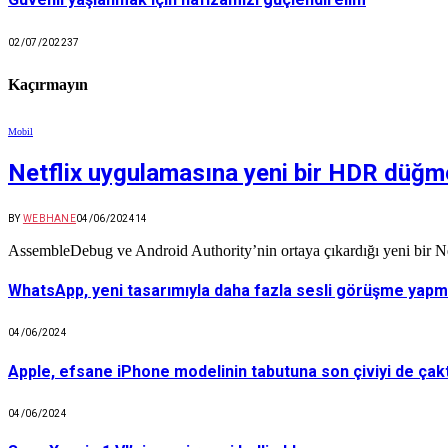
02/07/2022
37
Kaçırmayın
Mobil
Netflix uygulamasına yeni bir HDR düğmes
BY
WEBHANE
04/06/2024
14
AssembleDebug ve Android Authority’nin ortaya çıkardığı yeni bir Net
WhatsApp, yeni tasarımıyla daha fazla sesli görüşme yapma
04/06/2024
Apple, efsane iPhone modelinin tabutuna son çiviyi de çakt
04/06/2024