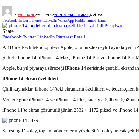
BY
WEBHANE
22/06/2022
YORUM YAPILMAMIŞ
4
VIEWS
Facebook
Twitter
Pinterest
LinkedIn
WhatsApp
Reddit
Tumblr
Email
Share
Facebook
Twitter
LinkedIn
Pinterest
Email
ABD merkezli teknoloji devi Apple, önümüzdeki eylül ayında yeni iPh
Şirket; iPhone 14, iPhone 14 Max, iPhone 14 Pro ve iPhone 14 Pro Ma
Apple, bu yıl piyasaya süreceği
iPhone 14
serisinde çentikli ekrandan
iPhone 14 ekran özellikleri
Çinli kaynaklar, iPhone 14’teki ekranların özellikleri ve tedarikçileri h
Verilere göre iPhone 14 ve iPhone 14 Plus, sırasıyla 6,06 ve 6,68 in
iPhone 14’te ekran çözünürlüğünün 2532 × 1172 piksel ve iPhone 14 Pl
Samsung Display, toplam gönderilerin yüzde 60’ını oluşturacak şekilde