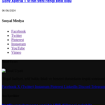
Sony Xperia 1 VI’nin yeni rengi belli oldu
04/06/2024
Sosyal Medya
Facebook
Twitter
Pinterest
Instagram
YouTube
Vimeo
Yasal Uyarı
İllegal faaliyet, telif hakkı ihlali ve benzeri durumların tespiti sonrası
Facebook
X (Twitter)
Instagram
Pinterest
LinkedIn
Discord
Telegram
Son İçerikler