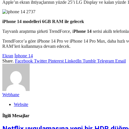
Apple’ın ekran ihtiyaçlarının yüzde 25’i LG Display ve kalan yüzde 1
iPhone 14 modelleri 6GB RAM ile gelecek
Tayvanlı araştırma şirketi TrendForce, i
Phone 14
serisi akıllı telefon
TrendForce’a göre iPhone 14 Pro ve iPhone 14 Pro Max, daha hızl
RAM’leri kullanmaya devam edecek.
Ekran
İphone 14
Share.
Facebook
Twitter
Pinterest
LinkedIn
Tumblr
Telegram
Email
Webhane
Website
İlgili Mesajlar
Netflix uygulamasına yeni bir HDR düğmes