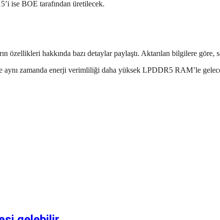
5’i ise BOE tarafından üretilecek.
ların özellikleri hakkında bazı detaylar paylaştı. Aktarılan bilgilere gör
ı ve aynı zamanda enerji verimliliği daha yüksek LPDDR5 RAM’le gel
i gelebilir