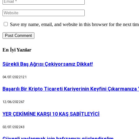
Save my name, email, and website in this browser for the next ti
En İyi Yazılar
Sürekli Baş Ağrısı Çekiyorsanız Dikkat!
04/07/2022
121
Başarılı Bir Kripto Ticareti Kariyerinin Keyfini Çıkarmanıza
12/06/2022
67
YER ÇEKİMİNE KARŞI 10 KAŞ SABİTLEYİCİ
02/07/2022
43
Güvenli yaşlanmak için hafızamızı güçlendirelim