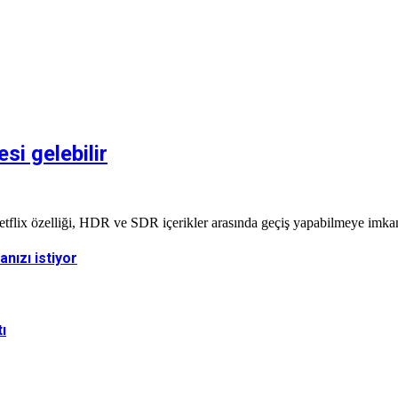
i gelebilir
flix özelliği, HDR ve SDR içerikler arasında geçiş yapabilmeye imkan 
nızı istiyor
ı