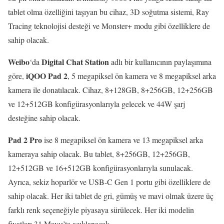
tablet olma özelliğini taşıyan bu cihaz, 3D soğutma sistemi, Ray
Tracing teknolojisi desteği ve Monster+ modu gibi özelliklere de
sahip olacak.
Weibo
Digital Chat Station
‘da
adlı bir kullanıcının paylaşımına
iQOO Pad 2
göre,
, 5 megapiksel ön kamera ve 8 megapiksel arka
kamera ile donatılacak. Cihaz, 8+128GB, 8+256GB, 12+256GB
ve 12+512GB konfigürasyonlarıyla gelecek ve 44W şarj
desteğine sahip olacak.
Pad 2 Pro
ise 8 megapiksel ön kamera ve 13 megapiksel arka
kameraya sahip olacak. Bu tablet, 8+256GB, 12+256GB,
12+512GB ve 16+512GB konfigürasyonlarıyla sunulacak.
Ayrıca, sekiz hoparlör ve USB-C Gen 1 portu gibi özelliklere de
sahip olacak. Her iki tablet de gri, gümüş ve mavi olmak üzere üç
farklı renk seçeneğiyle piyasaya sürülecek. Her iki modelin
fiyatları 31 Mayıs’ta açıklanacak.