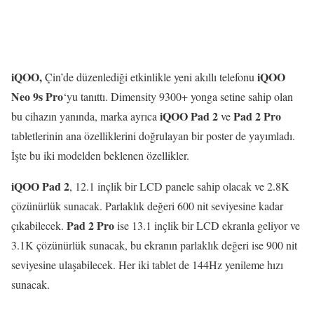
iQOO,
iQOO
Çin’de düzenlediği etkinlikle yeni akıllı telefonu
Neo 9s Pro
‘yu tanıttı. Dimensity 9300+ yonga setine sahip olan
iQOO Pad 2
Pad 2 Pro
bu cihazın yanında, marka ayrıca
ve
tabletlerinin ana özelliklerini doğrulayan bir poster de yayımladı.
İşte bu iki modelden beklenen özellikler.
iQOO Pad 2
, 12.1 inçlik bir LCD panele sahip olacak ve 2.8K
çözünürlük sunacak. Parlaklık değeri 600 nit seviyesine kadar
Pad 2 Pro
çıkabilecek.
ise 13.1 inçlik bir LCD ekranla geliyor ve
3.1K çözünürlük sunacak, bu ekranın parlaklık değeri ise 900 nit
seviyesine ulaşabilecek. Her iki tablet de 144Hz yenileme hızı
sunacak.