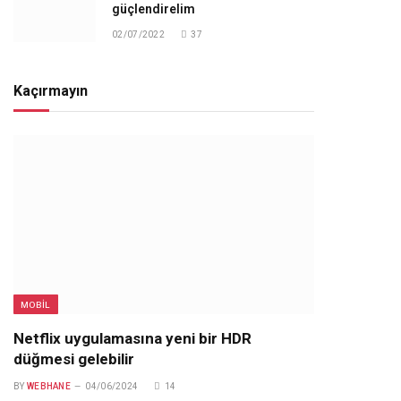
güçlendirelim
02/07/2022
37
Kaçırmayın
MOBIL
Netflix uygulamasına yeni bir HDR
düğmesi gelebilir
BY
WEBHANE
04/06/2024
14