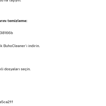
u’na taşıyın.
rını temizleme:
k BuhoCleaner’ı indirin.
li dosyaları seçin.