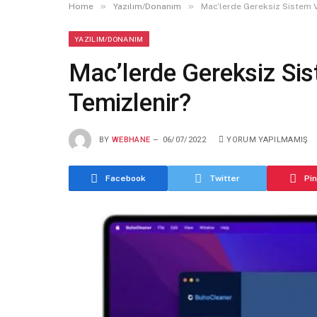
»
»
Home
Yazılım/Donanım
Mac’lerde Gereksiz Sistem Ve
YAZILIM/DONANIM
Mac’lerde Gereksiz Sist
Temizlenir?
BY
WEBHANE
06/07/2022
YORUM YAPILMAMIŞ
Facebook
Twitter
Pi