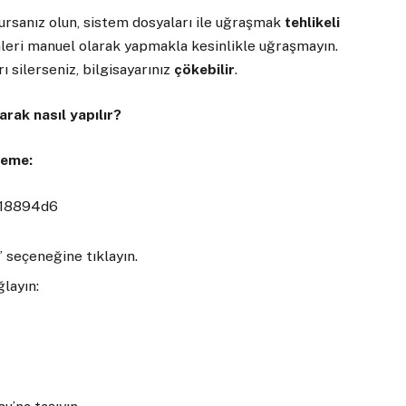
lursanız olun, sistem dosyaları ile uğraşmak
tehlikeli
lemleri manuel olarak yapmakla kesinlikle uğraşmayın.
rı silerseniz, bilgisayarınız
çökebilir
.
rak nasıl yapılır?
leme:
” seçeneğine tıklayın.
ğlayın: