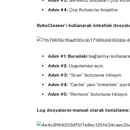
Adım #3:
Gereksiz dosyaları Çöp Kutus
Adım #4:
Çöp Kutusu’nu boşaltın.
BuhoCleaner’ı kullanarak önbellek dosyala
Adım #1:
Buradaki
bağlantıyı kullanara
Adım #2:
Uygulamayı açın.
Adım #3:
“Scan” butonuna tıklayın.
Adım #4:
“Cache”, yani “önbellek” içerik
Adım #5:
“Remove” butonuna tıklayın.
Log dosyalarını manuel olarak temizleme: