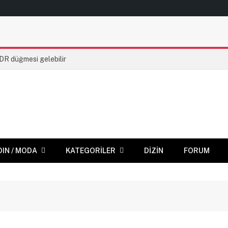
HDR düğmesi gelebilir
DIN / MODA
KATEGORILER
DIZIN
FORUM