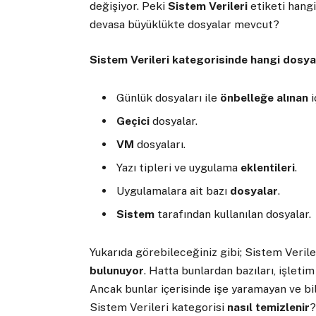
değişiyor. Peki
Sistem Verileri
etiketi hangi
devasa büyüklükte dosyalar mevcut?
Sistem Verileri kategorisinde hangi dosy
Günlük dosyaları ile
önbelleğe alınan
i
Geçici
dosyalar.
VM
dosyaları.
Yazı tipleri ve uygulama
eklentileri
.
Uygulamalara ait bazı
dosyalar
.
Sistem
tarafından kullanılan dosyalar.
Yukarıda görebileceğiniz gibi; Sistem Veril
bulunuyor
. Hatta bunlardan bazıları, işleti
Ancak bunlar içerisinde işe yaramayan ve bi
Sistem Verileri kategorisi
nasıl
temizlenir