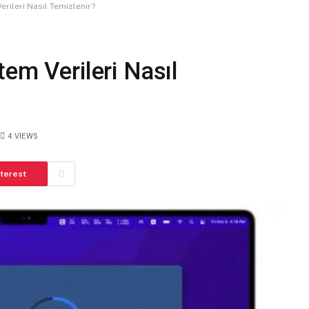
rileri Nasıl Temizlenir?
em Verileri Nasıl
4
VIEWS
nterest