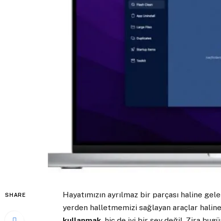
Hayatımızın ayrılmaz bir parçası haline gele
SHARE
yerden halletmemizi sağlayan araçlar haline
kullanmak
, hiç de iyi bir şey değil. Zira bu