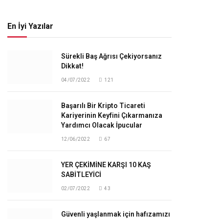
En İyi Yazılar
Sürekli Baş Ağrısı Çekiyorsanız
Dikkat!
04/07/2022
121
Başarılı Bir Kripto Ticareti
Kariyerinin Keyfini Çıkarmanıza
Yardımcı Olacak İpucular
12/06/2022
67
YER ÇEKİMİNE KARŞI 10 KAŞ
SABİTLEYİCİ
02/07/2022
43
Güvenli yaşlanmak için hafızamızı