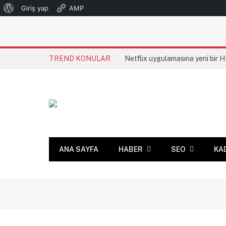
WordPress
Giriş yap
AMP
hakkında
TREND KONULAR
Netflix uygulamasına yeni bir 
ANA SAYFA
HABER
SEO
KA