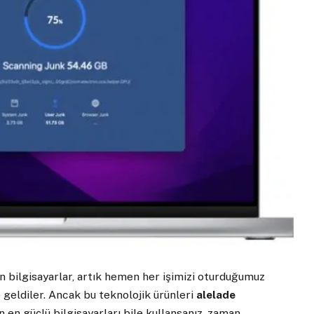
n bilgisayarlar, artık hemen her işimizi oturduğumuz
 geldiler. Ancak bu teknolojik ürünleri
alelade
gün en güçlü bilgisayarları bile kullansanız, zaman