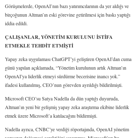
Görüşmelerde, OpenAI’nın bazı yatırımcılarının da yer aldığı ve
birçoğunun Altman’ın eski görevine getirilmesi için baskı yaptığı
iddia edildi.
ÇALIŞANLAR, YÖNETİM KURULUNU İSTİFA
ETMEKLE TEHDİT ETMİŞTİ
Yapay zeka uygulaması ChatGPT’yi geliştiren OpenAI’dan cuma
günü yapılan açıklamada, “Yönetim kurulunun artık Altman’ın
OpenAI’ya liderlik etmeyi sürdürme becerisine inancı yok.”
ifadesi kullanılmış, CEO’nun görevden ayrıldığı bildirilmişti.
Microsoft CEO’su Satya Nadella da dün yaptığı duyuruda,
Altman’ın yeni bir gelişmiş yapay zeka araştırma ekibine liderlik
etmek üzere Microsoft’a katılacağını bildirmişti.
Nadella ayrıca, CNBC’ye verdiği röportajında, OpenAI yönetim
yapısının değişmesi gerektiğini savunmuş, Microsoft’un bu