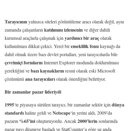
Tarayıcının
yalnızca siteleri görüntüleme aracı olarak değil, aynı
katılımını izlemenin
zamanda çalışanların
ve diğer dahili
yardımcı bir araç
kurumsal araçlarla çalışmak için
olarak
emeklilik fonu
kullanılması dikkat çekici. Yerel bir
kaynağı da
dahil olmak üzere bazı devlet portalları, yeni tarayıcılarda bile
çevrimiçi formların
Internet Explorer modunda doldurulması
bazı kaynakların
gerektiğini ve
resmi olarak eski Microsoft
ana tarayıcıları
çözümünü
olarak önerdiğini belirtiyor.
Bir zamanlar pazar lideriydi
1995
dünya
‘te piyasaya sürülen tarayıcı, bir zamanlar sektör için
standardı
Netscape
haline geldi ve
‘in yerini aldı, 2009’da
%65’ini
2000’lerin
pazarın
oluşturuyordu. Ancak
sonlarında
pazar payı düşmeye başladı ve StatCounter’a göre şu anda