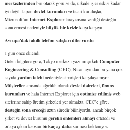
merkezlerinden
biri olarak görülse de, ülkede işler eskisi kadar
devlet kurumları
iyi değil. Japon
ve ticari kuruluşlar,
Internet Explorer
Microsoft’un
tarayıcısına verdiği desteğin
büyük bir krizle
sona ermesi nedeniyle
karşı karşıya.
Avrupa’daki akıllı telefon satışları dibe vurdu
1 gün önce eklendi
Computer
Gelen bilgilere göre, Tokyo merkezli yazılım şirketi
Engineering & Consulting (CEC)
, Nisan ayından bu yana çok
yardım talebi
sayıda
nedeniyle siparişleri karşılayamıyor.
Müşteriler
devlet daireleri, finans
arasında ağırlıklı olarak
kurumları
optimize edilmiş
ve hala Internet Explorer için
web
sitelerine sahip üretim şirketleri yer almakta. CEC’e göre,
desteğin sona ereceği
uzun süredir biliniyordu, ancak birçok
gerekli önlemleri almayı
şirket ve devlet kurumu
erteledi ve
birkaç ay daha
ortaya çıkan kaosun
sürmesi bekleniyor.