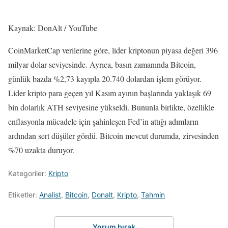
Kaynak: DonAlt / YouTube
CoinMarketCap verilerine göre, lider kriptonun piyasa değeri 396
milyar dolar seviyesinde. Ayrıca, basın zamanında Bitcoin,
günlük bazda %2,73 kayıpla 20.740 dolardan işlem görüyor.
Lider kripto para geçen yıl Kasım ayının başlarında yaklaşık 69
bin dolarlık ATH seviyesine yükseldi. Bununla birlikte, özellikle
enflasyonla mücadele için şahinleşen Fed’in attığı adımların
ardından sert düşüler gördü. Bitcoin mevcut durumda, zirvesinden
%70 uzakta duruyor.
Kategoriler:
Kripto
Etiketler:
Analist
,
Bitcoin
,
Donalt
,
Kripto
,
Tahmin
Yorum bırak