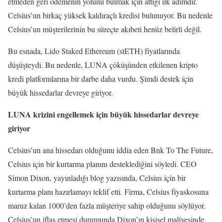
etmeden geri ödemenin yolunu bulmak için attığı ilk adımdır.
Celsius’un birkaç yüksek kaldıraçlı kredisi bulunuyor. Bu nedenle
Celsius’un müşterilerinin bu süreçte akıbeti henüz belirli değil.
Bu esnada, Lido Staked Ethereum (stETH) fiyatlarında
düşüşteydi. Bu nedenle, LUNA çöküşünden etkilenen kripto
kredi platformlarına bir darbe daha vurdu. Şimdi destek için
büyük hissedarlar devreye giriyor.
LUNA krizini engellemek için büyük hissedarlar devreye
giriyor
Celsius’un ana hissedarı olduğunu iddia eden Bnk To The Future,
Celsius için bir kurtarma planını desteklediğini söyledi. CEO
Simon Dixon, yayınladığı blog yazısında, Celsius için bir
kurtarma planı hazırlamayı teklif etti. Firma, Celsius fiyaskosuna
maruz kalan 1000’den fazla müşteriye sahip olduğunu söylüyor.
Celsius’un iflas etmesi durumunda Dixon’ın kişisel maliyesinde