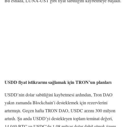
Bu esnada, LUNA-UST gibi fiyat sabitliğini kaybetmeye başladı.
USDD fiyat istikrarını sağlamak için TRON’un planları
USDD’nin dolar sabitliğini kaybetmesi ardından, Tron DAO
yakın zamanda Blockchain’i desteklemek için rezervlerini
artırmıştı. Geçen hafta TRON DAO, USDC arzını 300 milyon
artırdı. Şu anda USDD’yi destekleyen toplam teminat değeri,
14.040 BTC ve USDC’de 1.08 milyar dolar dahil olmak üzere