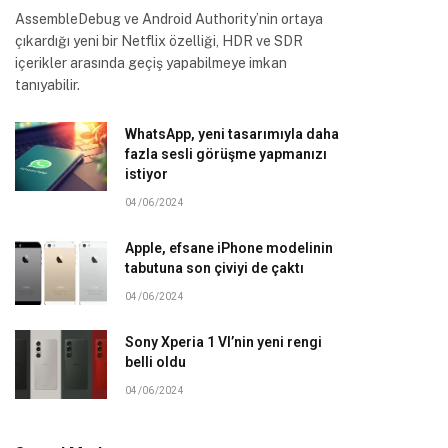
AssembleDebug ve Android Authority’nin ortaya
çıkardığı yeni bir Netflix özelliği, HDR ve SDR
içerikler arasında geçiş yapabilmeye imkan
tanıyabilir.
WhatsApp, yeni tasarımıyla daha
fazla sesli görüşme yapmanızı
istiyor
04/06/2024
Apple, efsane iPhone modelinin
tabutuna son çiviyi de çaktı
04/06/2024
Sony Xperia 1 VI’nin yeni rengi
belli oldu
04/06/2024