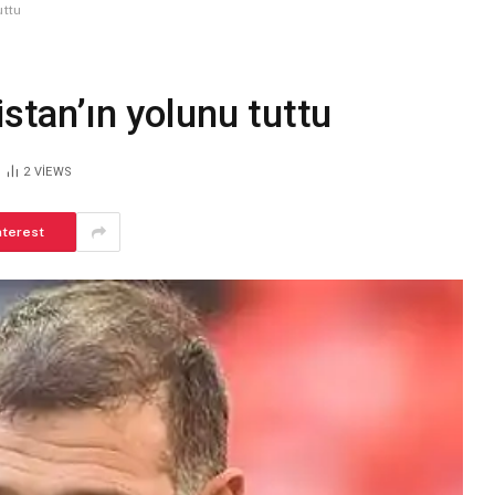
uttu
istan’ın yolunu tuttu
2
VIEWS
nterest