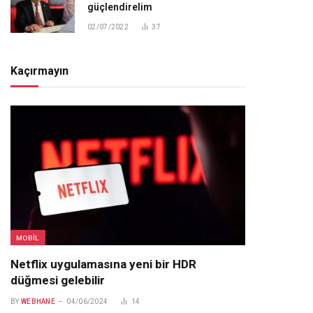
güçlendirelim
02/07/2022
37
Kaçırmayın
MOBIL
Netflix uygulamasına yeni bir HDR
düğmesi gelebilir
BY
WEBHANE
04/06/2024
14