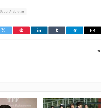
Suudi Arabistan
k
Twitter
Pinterest
LinkedIn
Tumblr
Telegram
Email
Websi