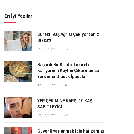
En İyi Yazılar
Sürekli Baş Ağrısı Çekiyorsanız
Dikkat!
04/07/2022
121
Başarılı Bir Kripto Ticareti
Kariyerinin Keyfini Çıkarmanıza
Yardımcı Olacak İpucular
12/06/2022
67
YER ÇEKİMİNE KARŞI 10 KAŞ
SABİTLEYİCİ
02/07/2022
43
Güvenli yaşlanmak için hafızamızı