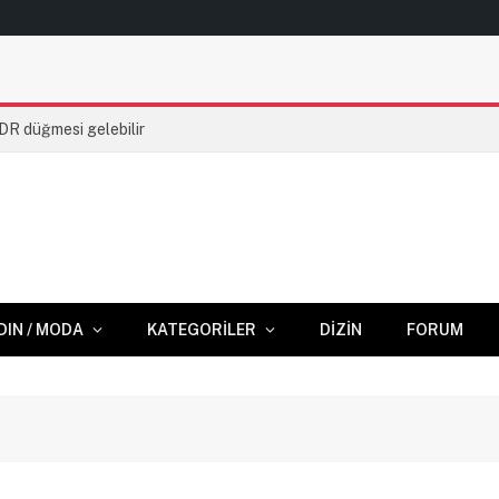
HDR düğmesi gelebilir
DIN / MODA
KATEGORILER
DIZIN
FORUM