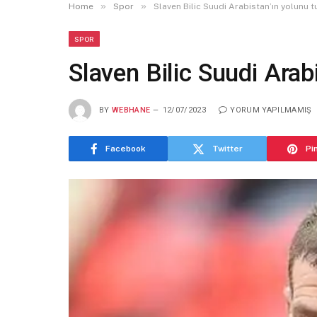
»
»
Home
Spor
Slaven Bilic Suudi Arabistan’ın yolunu t
SPOR
Slaven Bilic Suudi Arab
BY
WEBHANE
12/07/2023
YORUM YAPILMAMIŞ
Facebook
Twitter
Pi