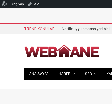
WordPress
Giriş yap
AMP
hakkında
TREND KONULAR
Netflix uygulamasına yeni bir 
ANA SAYFA
HABER
SEO
KA