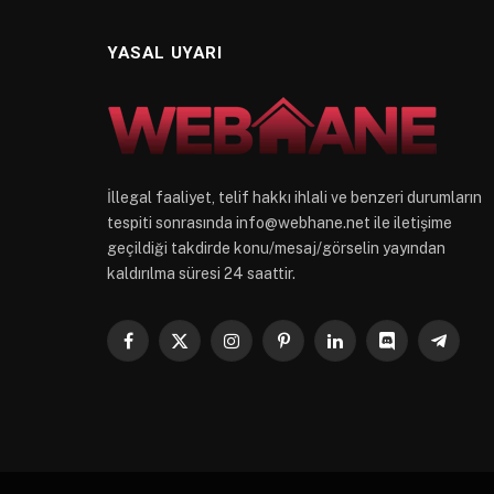
YASAL UYARI
İllegal faaliyet, telif hakkı ihlali ve benzeri durumların
tespiti sonrasında
info@webhane.net
ile iletişime
geçildiği takdirde konu/mesaj/görselin yayından
kaldırılma süresi 24 saattir.
Facebook
X
Instagram
Pinterest
LinkedIn
Discord
Telegr
(Twitter)