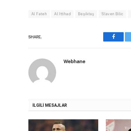
Al Fateh
Al Ittihad
Beşiktaş
Slaven Bilic
SHARE.
Faceboo
Webhane
İLGILI MESAJLAR