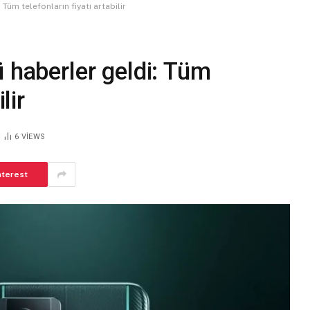
Tüm telefonların fiyatı artabilir
 haberler geldi: Tüm
lir
6
VIEWS
nterest