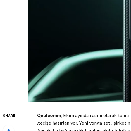
Qualcomm
, Ekim ayında resmi olarak tanıt
SHARE
geçişe hazırlanıyor. Yeni yonga seti, şirketi
Ancak, bu bağımsızlık hamlesi akıllı telefon ü