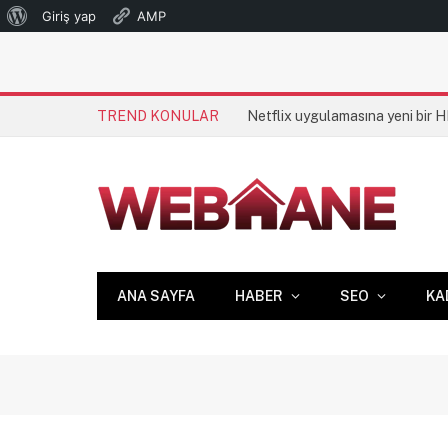
WordPress
Giriş yap
AMP
hakkında
TREND KONULAR
Netflix uygulamasına yeni bir 
ANA SAYFA
HABER
SEO
KA