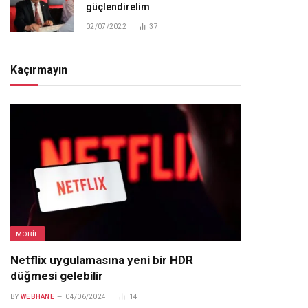
güçlendirelim
02/07/2022
37
Kaçırmayın
MOBIL
Netflix uygulamasına yeni bir HDR
düğmesi gelebilir
BY
WEBHANE
04/06/2024
14