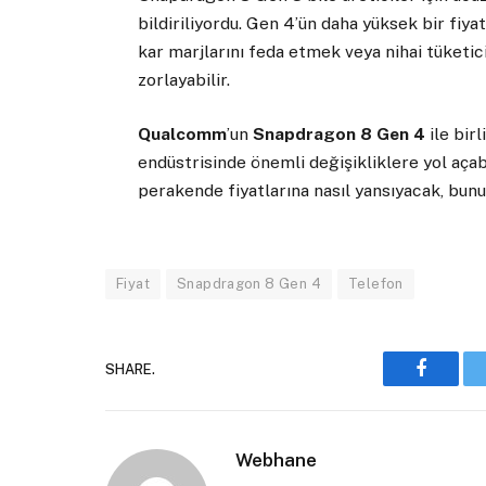
bildiriliyordu. Gen 4’ün daha yüksek bir fiyat 
kar marjlarını feda etmek veya nihai tüketic
zorlayabilir.
Qualcomm
’un
Snapdragon 8 Gen 4
ile bir
endüstrisinde önemli değişikliklere yol açabil
perakende fiyatlarına nasıl yansıyacak, bun
Fiyat
Snapdragon 8 Gen 4
Telefon
SHARE.
Faceboo
Webhane