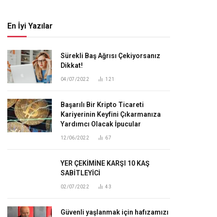
En İyi Yazılar
Sürekli Baş Ağrısı Çekiyorsanız
Dikkat!
04/07/2022
121
Başarılı Bir Kripto Ticareti
Kariyerinin Keyfini Çıkarmanıza
Yardımcı Olacak İpucular
12/06/2022
67
YER ÇEKİMİNE KARŞI 10 KAŞ
SABİTLEYİCİ
02/07/2022
43
Güvenli yaşlanmak için hafızamızı