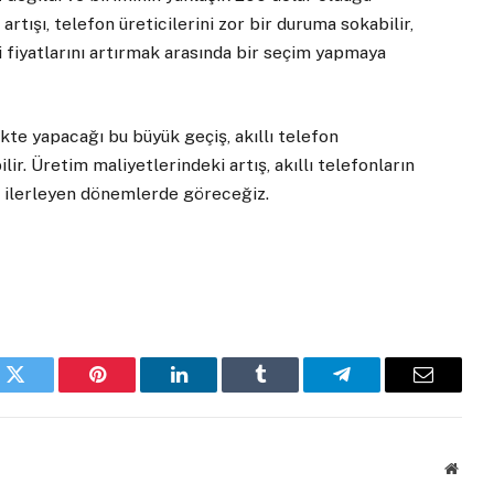
artışı, telefon üreticilerini zor bir duruma sokabilir,
i fiyatlarını artırmak arasında bir seçim yapmaya
likte yapacağı bu büyük geçiş, akıllı telefon
ir. Üretim maliyetlerindeki artış, akıllı telefonların
u ilerleyen dönemlerde göreceğiz.
k
Twitter
Pinterest
LinkedIn
Tumblr
Telegram
Email
Websi