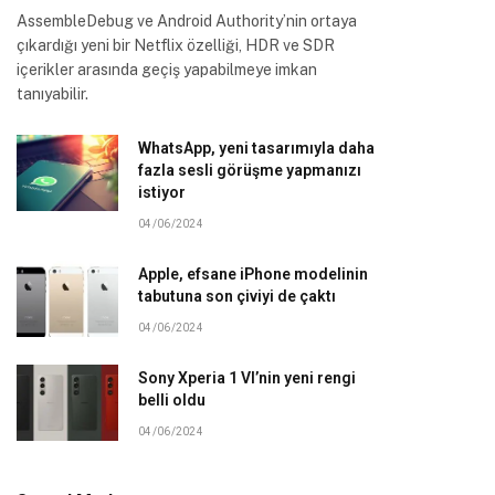
AssembleDebug ve Android Authority’nin ortaya
çıkardığı yeni bir Netflix özelliği, HDR ve SDR
içerikler arasında geçiş yapabilmeye imkan
tanıyabilir.
WhatsApp, yeni tasarımıyla daha
fazla sesli görüşme yapmanızı
istiyor
04/06/2024
Apple, efsane iPhone modelinin
tabutuna son çiviyi de çaktı
04/06/2024
Sony Xperia 1 VI’nin yeni rengi
belli oldu
04/06/2024