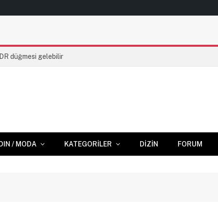
HDR düğmesi gelebilir
DIN / MODA
KATEGORILER
DIZIN
FORUM