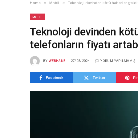
»
»
Home
Mobil
Teknoloji devinden kötü haberler geldi: 
MOBIL
Teknoloji devinden kötü
telefonların fiyatı artabi
BY
WEBHANE
27/05/2024
YORUM YAPILMAMIŞ
Facebook
Twitter
Pi