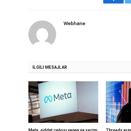
Faceboo
Webhane
İLGILI MESAJLAR
Meta, şiddet çağrısı yapan ve seçim
Threads aram