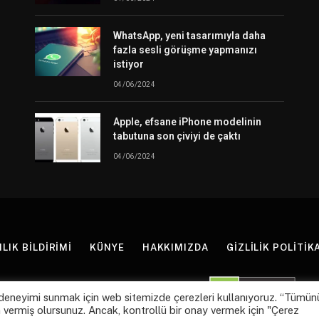
WhatsApp, yeni tasarımıyla daha
fazla sesli görüşme yapmanızı
istiyor
04/06/2024
am
Apple, efsane iPhone modelinin
tabutuna son çiviyi de çaktı
04/06/2024
LIK BILDIRIMI
KÜNYE
HAKKIMIZDA
GIZLILIK POLITIK
© 2026 Tüm Hakları Saklıdır
Webhane.Net
.
gun deneyimi sunmak için web sitemizde çerezleri kullanıyoruz. “Tümün
 vermiş olursunuz. Ancak, kontrollü bir onay vermek için "Çerez