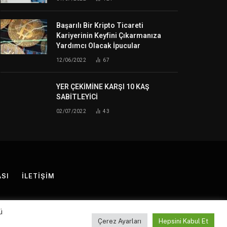
Başarılı Bir Kripto Ticareti
Kariyerinin Keyfini Çıkarmanıza
Yardımcı Olacak İpucular
12/06/2022
67
YER ÇEKİMİNE KARŞI 10 KAŞ
SABİTLEYİCİ
02/07/2022
43
ASI
İLETIŞIM
ü
Çerez Ayarları
Hepsini Kabul Et