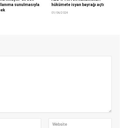
llanıma sunulmasıyla
hükümete isyan bayrağı açtı
cek
01/06/2024