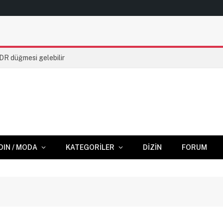
HDR düğmesi gelebilir
DIN / MODA
KATEGORILER
DIZIN
FORUM