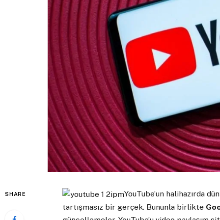
YouTube’un halihazırda dün
SHARE
tartışmasız bir gerçek. Bununla birlikte
Goo
güncellemeler, YouTube’u video paylaşım si