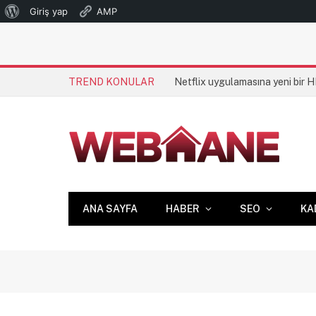
WordPress
Giriş yap
AMP
hakkında
TREND KONULAR
Netflix uygulamasına yeni bir 
ANA SAYFA
HABER
SEO
KA