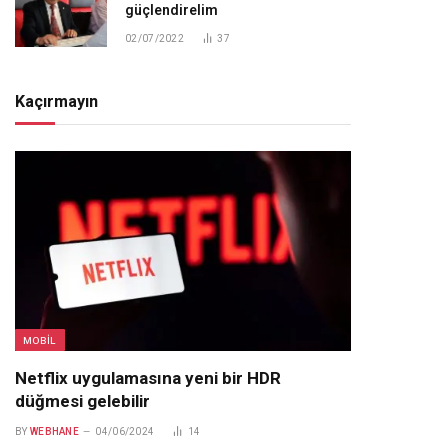
güçlendirelim
02/07/2022
37
Kaçırmayın
MOBIL
Netflix uygulamasına yeni bir HDR
düğmesi gelebilir
BY
WEBHANE
04/06/2024
14