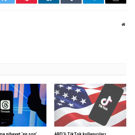
k
Twitter
Pinterest
LinkedIn
Tumblr
Telegram
Email
Websi
a nihayet ‘en son’
ABD’li TikTok kullanıcıları