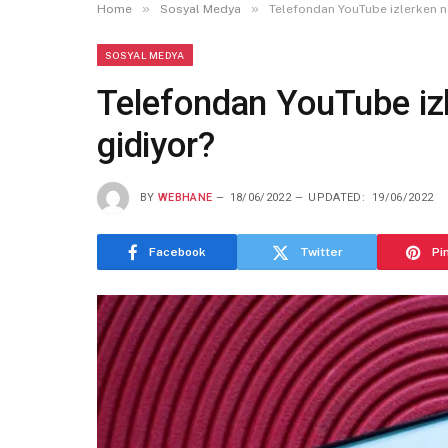
»
»
Home
Sosyal Medya
Telefondan YouTube izlerken ne
SOSYAL MEDYA
Telefondan YouTube izl
gidiyor?
BY
WEBHANE
18/06/2022
UPDATED:
19/06/2022
Facebook
Twitter
Pi