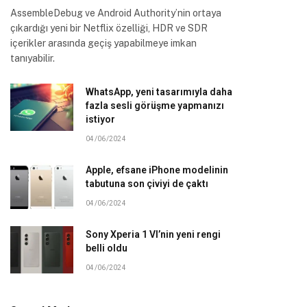
AssembleDebug ve Android Authority’nin ortaya
çıkardığı yeni bir Netflix özelliği, HDR ve SDR
içerikler arasında geçiş yapabilmeye imkan
tanıyabilir.
WhatsApp, yeni tasarımıyla daha
fazla sesli görüşme yapmanızı
istiyor
04/06/2024
Apple, efsane iPhone modelinin
tabutuna son çiviyi de çaktı
04/06/2024
Sony Xperia 1 VI’nin yeni rengi
belli oldu
04/06/2024