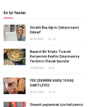
En İyi Yazılar
Sürekli Baş Ağrısı Çekiyorsanız
Dikkat!
04/07/2022
121
Başarılı Bir Kripto Ticareti
Kariyerinin Keyfini Çıkarmanıza
Yardımcı Olacak İpucular
12/06/2022
67
YER ÇEKİMİNE KARŞI 10 KAŞ
SABİTLEYİCİ
02/07/2022
43
Güvenli yaşlanmak için hafızamızı