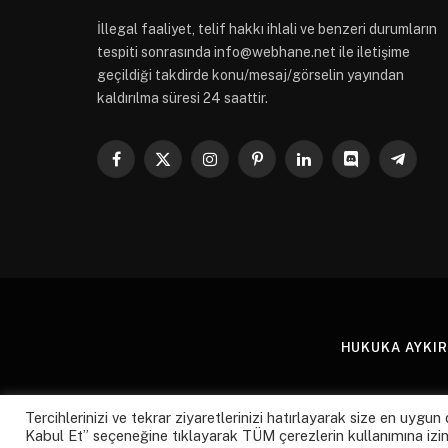
İllegal faaliyet, telif hakkı ihlali ve benzeri durumların
tespiti sonrasında
info@webhane.net
ile iletişime
geçildiği takdirde konu/mesaj/görselin yayından
kaldırılma süresi 24 saattir.
Facebook
X
Instagram
Pinterest
LinkedIn
Discord
Telegr
(Twitter)
HUKUKA AYKIRI
Tercihlerinizi ve tekrar ziyaretlerinizi hatırlayarak size en uy
Kabul Et” seçeneğine tıklayarak TÜM çerezlerin kullanımına izin