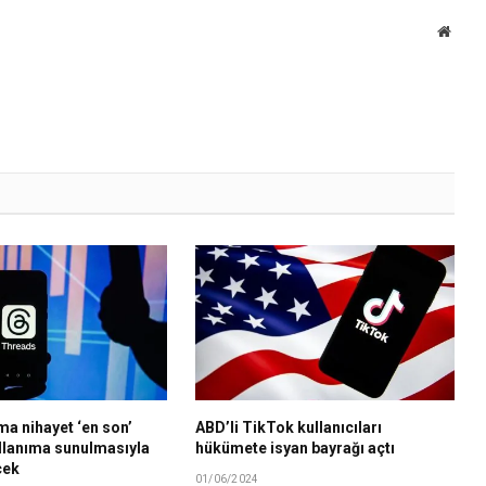
Websi
a nihayet ‘en son’
ABD’li TikTok kullanıcıları
llanıma sunulmasıyla
hükümete isyan bayrağı açtı
cek
01/06/2024