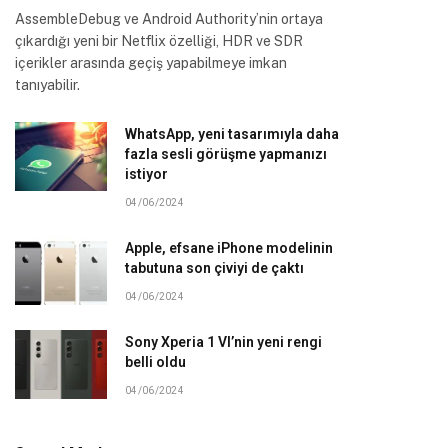
AssembleDebug ve Android Authority’nin ortaya
çıkardığı yeni bir Netflix özelliği, HDR ve SDR
içerikler arasında geçiş yapabilmeye imkan
tanıyabilir.
WhatsApp, yeni tasarımıyla daha
fazla sesli görüşme yapmanızı
istiyor
04/06/2024
Apple, efsane iPhone modelinin
tabutuna son çiviyi de çaktı
04/06/2024
Sony Xperia 1 VI’nin yeni rengi
belli oldu
04/06/2024