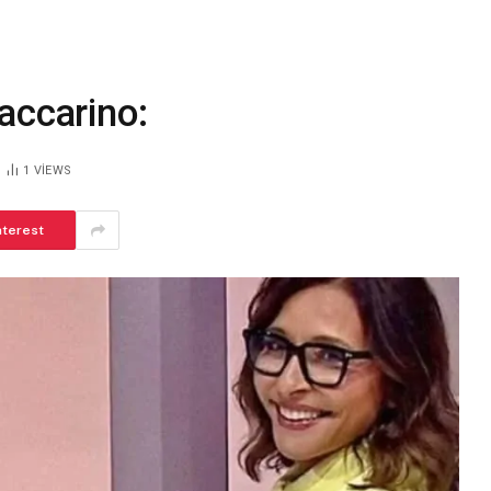
:
accarino:
1
VIEWS
nterest