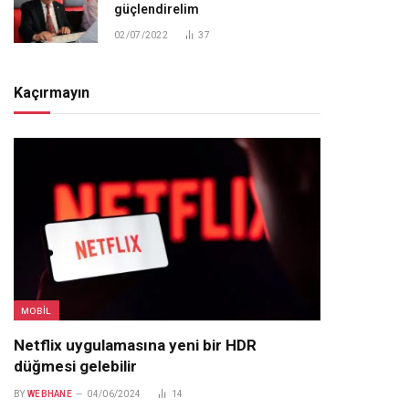
güçlendirelim
02/07/2022
37
Kaçırmayın
MOBIL
Netflix uygulamasına yeni bir HDR
düğmesi gelebilir
BY
WEBHANE
04/06/2024
14