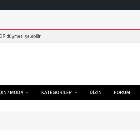
HDR düğmesi gelebilir
DIN / MODA
KATEGORILER
DIZIN
FORUM