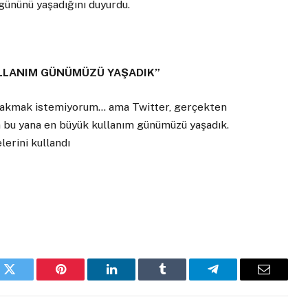
gününü yaşadığını duyurdu.
ULLANIM GÜNÜMÜZÜ YAŞADIK”
 bırakmak istemiyorum… ama Twitter, gerçekten
n bu yana en büyük kullanım günümüzü yaşadık.
lerini kullandı
k
Twitter
Pinterest
LinkedIn
Tumblr
Telegram
Email