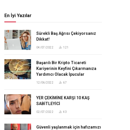
En İyi Yazılar
Sürekli Baş Ağrısı Çekiyorsanız
Dikkat!
04/07/2022
121
Başarılı Bir Kripto Ticareti
Kariyerinin Keyfini Çıkarmanıza
Yardımcı Olacak İpucular
12/06/2022
67
YER ÇEKİMİNE KARŞI 10 KAŞ
SABİTLEYİCİ
02/07/2022
43
Güvenli yaşlanmak için hafızamızı