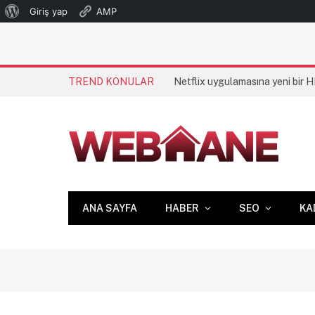
WordPress
Giriş yap
AMP
hakkında
TREND KONULAR
Netflix uygulamasına yeni bir 
ANA SAYFA
HABER
SEO
KA