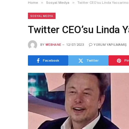
»
»
Home
Sosyal Medya
Twitter CEO’su Linda Yaccarino
SOSYAL MEDYA
Twitter CEO’su Linda Y
BY
WEBHANE
12/07/2023
YORUM YAPILMAMIŞ
Facebook
Twitter
Pi