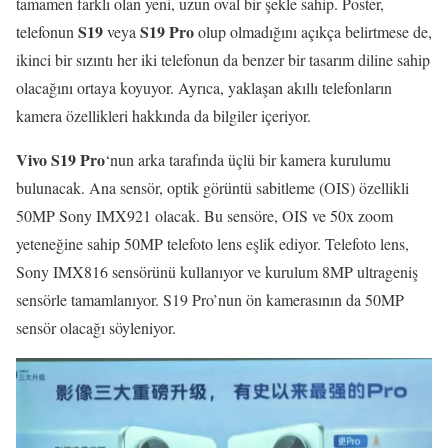
tamamen farklı olan yeni, uzun oval bir şekle sahip. Poster,
S19
S19 Pro
telefonun
veya
olup olmadığını açıkça belirtmese de,
ikinci bir sızıntı her iki telefonun da benzer bir tasarım diline sahip
olacağını ortaya koyuyor. Ayrıca, yaklaşan akıllı telefonların
kamera özellikleri hakkında da bilgiler içeriyor.
Vivo S19 Pro
‘nun arka tarafında üçlü bir kamera kurulumu
bulunacak. Ana sensör, optik görüntü sabitleme (OIS) özellikli
50MP Sony IMX921 olacak. Bu sensöre, OIS ve 50x zoom
yeteneğine sahip 50MP telefoto lens eşlik ediyor. Telefoto lens,
Sony IMX816 sensörünü kullanıyor ve kurulum 8MP ultrageniş
sensörle tamamlanıyor. S19 Pro’nun ön kamerasının da 50MP
sensör olacağı söyleniyor.