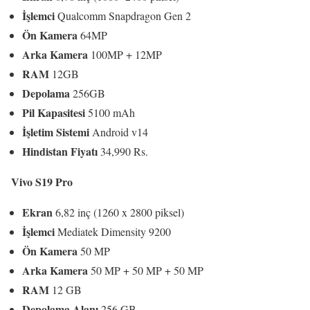
İşlemci
Qualcomm Snapdragon Gen 2
Ön Kamera
64MP
Arka Kamera
100MP + 12MP
RAM
12GB
Depolama
256GB
Pil Kapasitesi
5100 mAh
İşletim Sistemi
Android v14
Hindistan Fiyatı
34,990 Rs.
Vivo S19 Pro
Ekran
6,82 inç (1260 x 2800 piksel)
İşlemci
Mediatek Dimensity 9200
Ön Kamera
50 MP
Arka Kamera
50 MP + 50 MP + 50 MP
RAM
12 GB
Depolama Alanı
256 GB