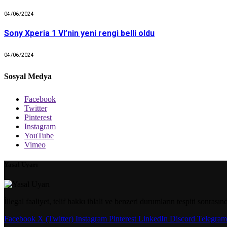
04/06/2024
Sony Xperia 1 VI’nin yeni rengi belli oldu
04/06/2024
Sosyal Medya
Facebook
Twitter
Pinterest
Instagram
YouTube
Vimeo
Yasal Uyarı
İllegal faaliyet, telif hakkı ihlali ve benzeri durumların tespiti sonrası
Facebook
X (Twitter)
Instagram
Pinterest
LinkedIn
Discord
Telegram