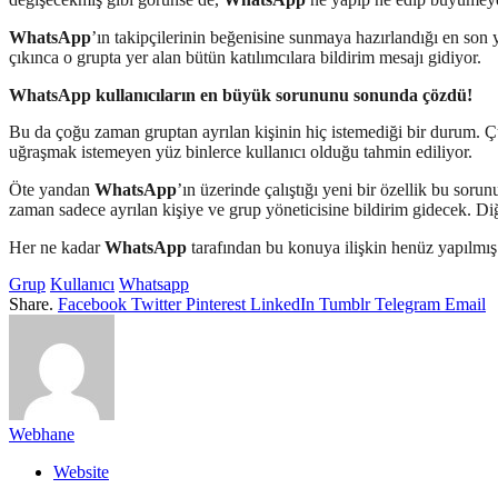
WhatsApp
’ın takipçilerinin beğenisine sunmaya hazırlandığı en son ye
çıkınca o grupta yer alan bütün katılımcılara bildirim mesajı gidiyor.
WhatsApp kullanıcıların en büyük sorununu sonunda çözdü!
Bu da çoğu zaman gruptan ayrılan kişinin hiç istemediği bir durum. Ç
uğraşmak istemeyen yüz binlerce kullanıcı olduğu tahmin ediliyor.
Öte yandan
WhatsApp
’ın üzerinde çalıştığı yeni bir özellik bu sorun
zaman sadece ayrılan kişiye ve grup yöneticisine bildirim gidecek. Diğ
Her ne kadar
WhatsApp
tarafından bu konuya ilişkin henüz yapılmış 
Grup
Kullanıcı
Whatsapp
Share.
Facebook
Twitter
Pinterest
LinkedIn
Tumblr
Telegram
Email
Webhane
Website