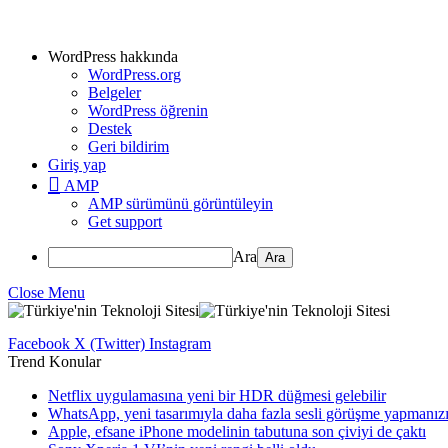
WordPress hakkında
WordPress.org
Belgeler
WordPress öğrenin
Destek
Geri bildirim
Giriş yap
AMP
AMP sürümünü görüntüleyin
Get support
Ara
Close Menu
Facebook
X (Twitter)
Instagram
Trend Konular
Netflix uygulamasına yeni bir HDR düğmesi gelebilir
WhatsApp, yeni tasarımıyla daha fazla sesli görüşme yapmanızı 
Apple, efsane iPhone modelinin tabutuna son çiviyi de çaktı