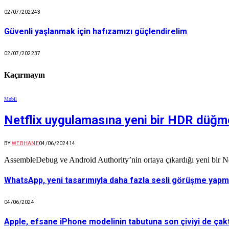
02/07/2022
43
Güvenli yaşlanmak için hafızamızı güçlendirelim
02/07/2022
37
Kaçırmayın
Mobil
Netflix uygulamasına yeni bir HDR düğmes
BY
WEBHANE
04/06/2024
14
AssembleDebug ve Android Authority’nin ortaya çıkardığı yeni bir Net
WhatsApp, yeni tasarımıyla daha fazla sesli görüşme yapma
04/06/2024
Apple, efsane iPhone modelinin tabutuna son çiviyi de çakt