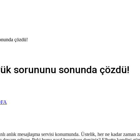
onunda çözdü!
üyük sorununu sonunda çözdü!
nlı anlık mesajlaşma servisi konumunda. Üstelik, her ne kadar zaman zam
devam ediyor. Peki bunu nasıl beceriyor dersiniz? Elbette kendini günc