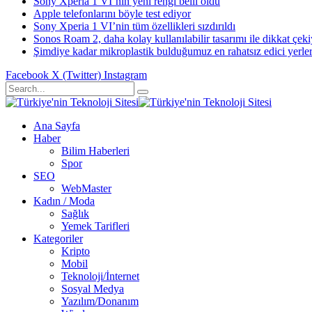
Sony Xperia 1 VI’nin yeni rengi belli oldu
Apple telefonlarını böyle test ediyor
Sony Xperia 1 VI’nin tüm özellikleri sızdırıldı
Sonos Roam 2, daha kolay kullanılabilir tasarımı ile dikkat çek
Şimdiye kadar mikroplastik bulduğumuz en rahatsız edici yerle
Facebook
X (Twitter)
Instagram
Ana Sayfa
Haber
Bilim Haberleri
Spor
SEO
WebMaster
Kadın / Moda
Sağlık
Yemek Tarifleri
Kategoriler
Kripto
Mobil
Teknoloji/İnternet
Sosyal Medya
Yazılım/Donanım