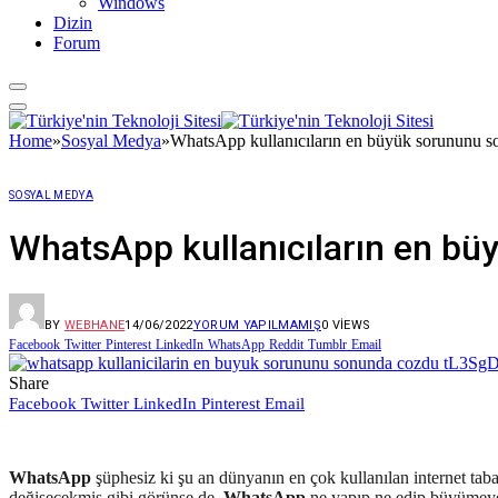
Windows
Dizin
Forum
Home
»
Sosyal Medya
»
WhatsApp kullanıcıların en büyük sorununu s
SOSYAL MEDYA
WhatsApp kullanıcıların en b
BY
WEBHANE
14/06/2022
YORUM YAPILMAMIŞ
0
VIEWS
Facebook
Twitter
Pinterest
LinkedIn
WhatsApp
Reddit
Tumblr
Email
Share
Facebook
Twitter
LinkedIn
Pinterest
Email
WhatsApp
şüphesiz ki şu an dünyanın en çok kullanılan internet taba
değişecekmiş gibi görünse de,
WhatsApp
ne yapıp ne edip büyümeye 