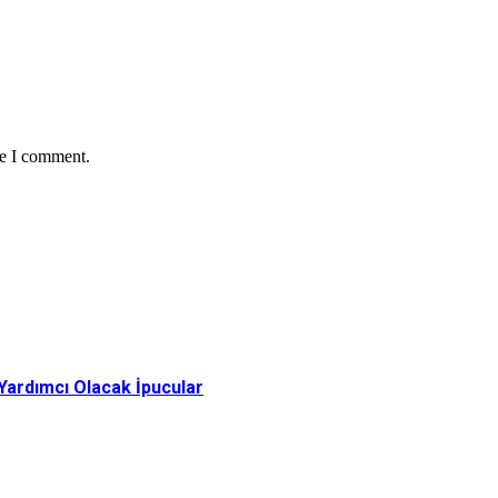
me I comment.
 Yardımcı Olacak İpucular