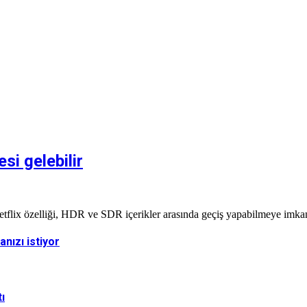
i gelebilir
flix özelliği, HDR ve SDR içerikler arasında geçiş yapabilmeye imkan 
nızı istiyor
ı