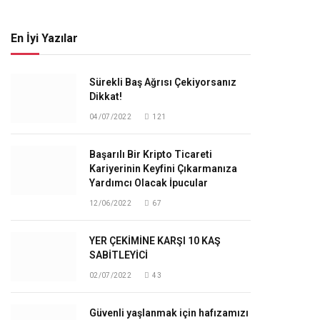
En İyi Yazılar
Sürekli Baş Ağrısı Çekiyorsanız
Dikkat!
04/07/2022
121
Başarılı Bir Kripto Ticareti
Kariyerinin Keyfini Çıkarmanıza
Yardımcı Olacak İpucular
12/06/2022
67
YER ÇEKİMİNE KARŞI 10 KAŞ
SABİTLEYİCİ
02/07/2022
43
Güvenli yaşlanmak için hafızamızı