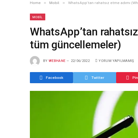
»
»
Home
Mobil
WhatsApp’tan rahatsız etme adımı (W
MOBIL
WhatsApp’tan rahatsı
tüm güncellemeler)
BY
WEBHANE
22/06/2022
YORUM YAPILMAMIŞ
Facebook
Twitter
Pi