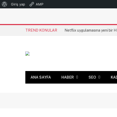
WordPress
Giriş yap
AMP
hakkında
TREND KONULAR
Netflix uygulamasına yeni bir 
ANA SAYFA
HABER
SEO
KA