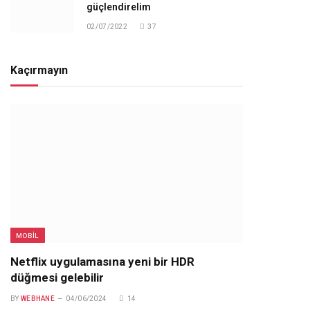
güçlendirelim
02/07/2022
37
Kaçırmayın
MOBIL
Netflix uygulamasına yeni bir HDR
düğmesi gelebilir
BY
WEBHANE
04/06/2024
14