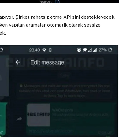
pıyor. Şirket rahatsız etme API’sini destekleyecek.
ken yapılan aramalar otomatik olarak sessize
ek.