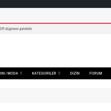
HDR düğmesi gelebilir
DIN / MODA
KATEGORILER
DIZIN
FORUM