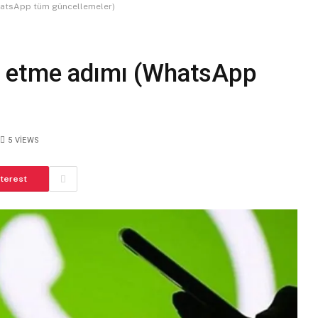
hatsApp tüm güncellemeler)
z etme adımı (WhatsApp
5
VIEWS
nterest