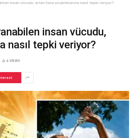
ilen insan vücudu, artan hava sıcaklıklarına nasıl tepki veriyor?
yanabilen insan vücudu,
a nasıl tepki veriyor?
6
VIEWS
nterest