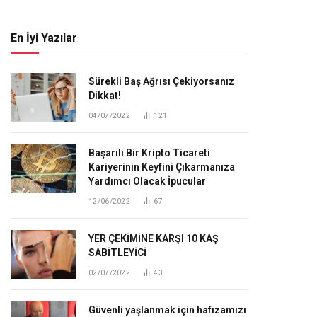
En İyi Yazılar
Sürekli Baş Ağrısı Çekiyorsanız
Dikkat!
04/07/2022
121
Başarılı Bir Kripto Ticareti
Kariyerinin Keyfini Çıkarmanıza
Yardımcı Olacak İpucular
12/06/2022
67
YER ÇEKİMİNE KARŞI 10 KAŞ
SABİTLEYİCİ
02/07/2022
43
Güvenli yaşlanmak için hafızamızı