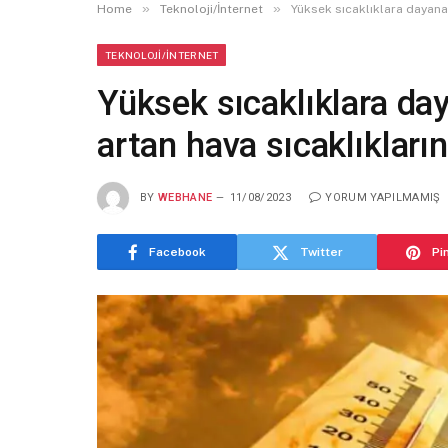
»
»
Home
Teknoloji/İnternet
Yüksek sıcaklıklara dayanab
TEKNOLOJI/İNTERNET
Yüksek sıcaklıklara da
artan hava sıcaklıkların
BY
WEBHANE
11/08/2023
YORUM YAPILMAMIŞ
Facebook
Twitter
Pi