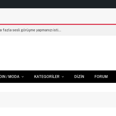
WhatsApp, yeni tasarımıyla daha fazla sesli görüşme yapmanızı istiyor
DIN / MODA
KATEGORILER
DIZIN
FORUM