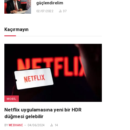
güçlendirelim
02/07/2022
37
Kaçırmayın
MOBIL
Netflix uygulamasına yeni bir HDR
düğmesi gelebilir
BY
WEBHANE
04/06/2024
14