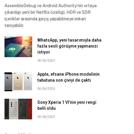
AssembleDebug ve Android Authority’nin ortaya
çıkardığı yeni bir Netflix özelliği, HDR ve SDR
içerikler arasında geçiş yapabilmeye imkan
tanıyabilir.
WhatsApp, yeni tasarımıyla daha
fazla sesli görüşme yapmanızı
istiyor
04/06/2024
Apple, efsane iPhone modelinin
tabutuna son çiviyi de çaktı
04/06/2024
Sony Xperia 1 VI’nin yeni rengi
belli oldu
04/06/2024