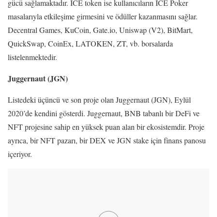
gücü sağlamaktadır. ICE token ise kullanıcıların ICE Poker
masalarıyla etkileşime girmesini ve ödüller kazanmasını sağlar.
Decentral Games, KuCoin, Gate.io, Uniswap (V2), BitMart,
QuickSwap, CoinEx, LATOKEN, ZT, vb. borsalarda
listelenmektedir.
Juggernaut (JGN)
Listedeki üçüncü ve son proje olan Juggernaut (JGN), Eylül
2020’de kendini gösterdi. Juggernaut, BNB tabanlı bir DeFi ve
NFT projesine sahip en yüksek puan alan bir ekosistemdir. Proje
ayrıca, bir NFT pazarı, bir DEX ve JGN stake için finans panosu
içeriyor.