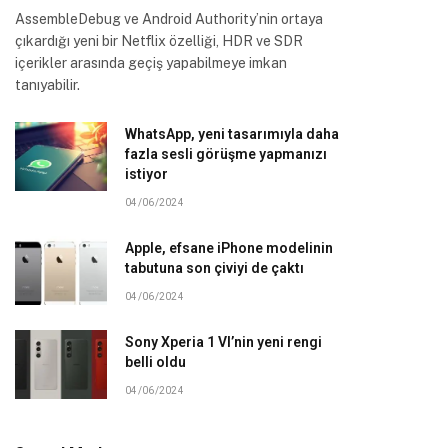
AssembleDebug ve Android Authority’nin ortaya
çıkardığı yeni bir Netflix özelliği, HDR ve SDR
içerikler arasında geçiş yapabilmeye imkan
tanıyabilir.
WhatsApp, yeni tasarımıyla daha
fazla sesli görüşme yapmanızı
istiyor
04/06/2024
Apple, efsane iPhone modelinin
tabutuna son çiviyi de çaktı
04/06/2024
Sony Xperia 1 VI’nin yeni rengi
belli oldu
04/06/2024