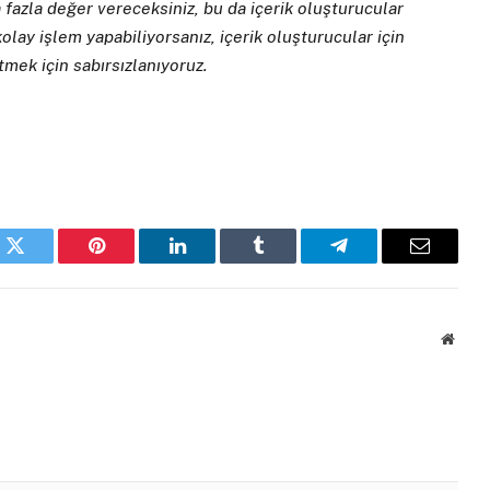
 fazla değer vereceksiniz, bu da içerik oluşturucular
kolay işlem yapabiliyorsanız, içerik oluşturucular için
tmek için sabırsızlanıyoruz.
k
Twitter
Pinterest
LinkedIn
Tumblr
Telegram
Email
Websi