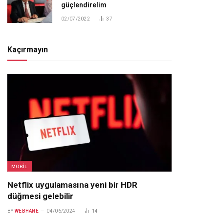
güçlendirelim
02/07/2022
37
Kaçırmayın
MOBIL
Netflix uygulamasına yeni bir HDR
düğmesi gelebilir
BY
WEBHANE
04/06/2024
14