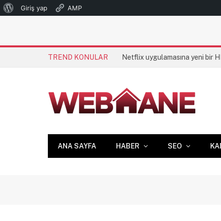
WordPress
Giriş yap
AMP
hakkında
TREND KONULAR
Netflix uygulamasına yeni bir 
ANA SAYFA
HABER
SEO
KA