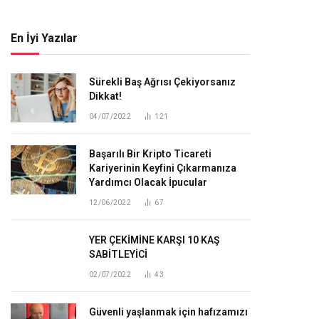
En İyi Yazılar
Sürekli Baş Ağrısı Çekiyorsanız
Dikkat!
04/07/2022
121
Başarılı Bir Kripto Ticareti
Kariyerinin Keyfini Çıkarmanıza
Yardımcı Olacak İpucular
12/06/2022
67
YER ÇEKİMİNE KARŞI 10 KAŞ
SABİTLEYİCİ
02/07/2022
43
Güvenli yaşlanmak için hafızamızı