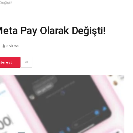
eğişti!
eta Pay Olarak Değişti!
3
VIEWS
nterest