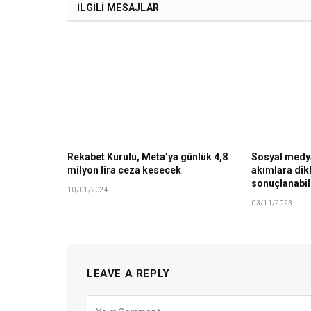
İLGILI MESAJLAR
Rekabet Kurulu, Meta’ya günlük 4,8
Sosyal medya
milyon lira ceza kesecek
akımlara dik
sonuçlanabil
10/01/2024
03/11/2023
LEAVE A REPLY