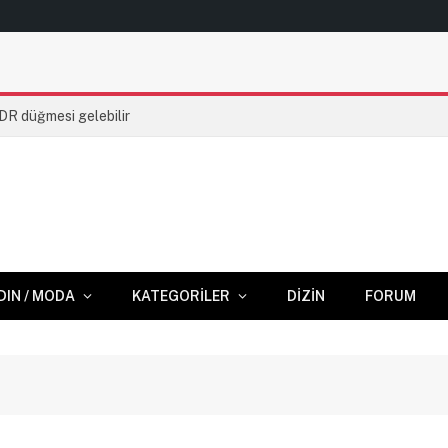
HDR düğmesi gelebilir
DIN / MODA
KATEGORILER
DIZIN
FORUM